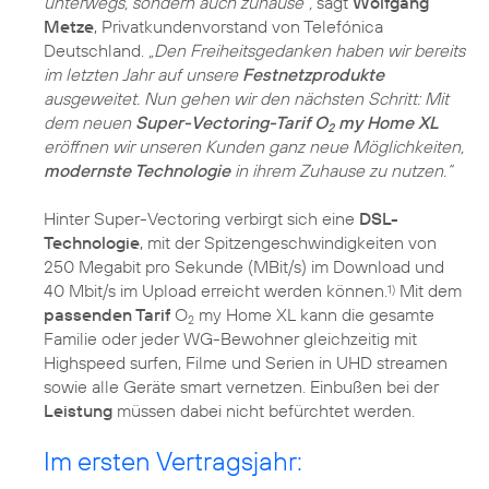
unterwegs, sondern auch zuhause“,
sagt
Wolfgang
Metze
, Privatkundenvorstand von Telefónica
Deutschland.
„Den Freiheitsgedanken haben wir bereits
im letzten Jahr auf unsere
Festnetzprodukte
ausgeweitet. Nun gehen wir den nächsten Schritt: Mit
dem neuen
Super-Vectoring-Tarif O
my Home XL
2
eröffnen wir unseren Kunden ganz neue Möglichkeiten,
modernste Technologie
in ihrem Zuhause zu nutzen.“
Hinter Super-Vectoring verbirgt sich eine
DSL-
Technologie
, mit der Spitzengeschwindigkeiten von
250 Megabit pro Sekunde (MBit/s) im Download und
40 Mbit/s im Upload erreicht werden können.
Mit dem
1)
passenden Tarif
O
my Home XL kann die gesamte
2
Familie oder jeder WG-Bewohner gleichzeitig mit
Highspeed surfen, Filme und Serien in UHD streamen
sowie alle Geräte smart vernetzen. Einbußen bei der
Leistung
müssen dabei nicht befürchtet werden.
Im ersten Vertragsjahr: