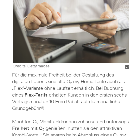
Credits: Gettyimages
Für die maximale Freiheit bei der Gestaltung des
digitalen Lebens sind alle O
my Home Tarife auch als
2
„Flex“-Variante ohne Laufzeit erhältlich. Bei Buchung
eines
Flex-Tarifs
erhalten Kunden in den ersten sechs
Vertragsmonaten 10 Euro Rabatt auf die monatliche
Grundgebühr.
5)
Möchten O
Mobilfunkkunden zuhause und unterwegs
2
Freiheit mit O
genießen, nutzen sie den attraktiven
2
Kombi-Vorteil: Sie sparen beim Abschluss eines O
my