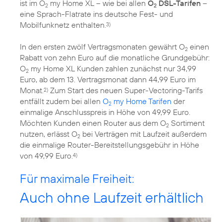
ist im O
my Home XL – wie bei allen
O
DSL-Tarifen
–
2
2
eine Sprach-Flatrate ins deutsche Fest- und
Mobilfunknetz enthalten.
3)
In den ersten zwölf Vertragsmonaten gewährt O
einen
2
Rabatt von zehn Euro auf die monatliche Grundgebühr:
O
my Home XL Kunden zahlen zunächst nur 34,99
2
Euro, ab dem 13. Vertragsmonat dann 44,99 Euro im
Monat.
Zum Start des neuen Super-Vectoring-Tarifs
2)
entfällt zudem bei allen
O
my Home Tarifen
der
2
einmalige Anschlusspreis in Höhe von 49,99 Euro.
Möchten Kunden einen Router aus dem O
Sortiment
2
nutzen, erlässt O
bei Verträgen mit Laufzeit außerdem
2
die einmalige Router-Bereitstellungsgebühr in Höhe
von 49,99 Euro.
4)
Für maximale Freiheit:
Auch ohne Laufzeit erhältlich