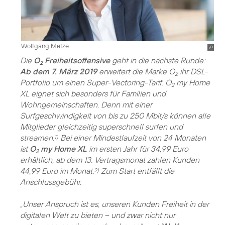
Wolfgang Metze
Die
O
Freiheitsoffensive
geht in die nächste Runde:
2
Ab dem 7. März 2019
erweitert die Marke O
ihr DSL-
2
Portfolio um einen Super-Vectoring-Tarif. O
my Home
2
XL eignet sich besonders für Familien und
Wohngemeinschaften. Denn mit einer
Surfgeschwindigkeit von bis zu 250 Mbit/s können alle
Mitglieder gleichzeitig superschnell surfen und
streamen.
Bei einer Mindestlaufzeit von 24 Monaten
1)
ist
O
my Home XL
im ersten Jahr für 34,99 Euro
2
erhältlich, ab dem 13. Vertragsmonat zahlen Kunden
44,99 Euro im Monat.
Zum Start entfällt die
2)
Anschlussgebühr.
„Unser Anspruch ist es, unseren Kunden Freiheit in der
digitalen Welt zu bieten – und zwar nicht nur