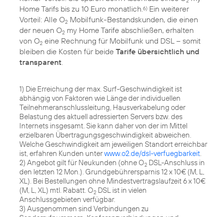
2
Home Tarifs bis zu 10 Euro monatlich.
Ein weiterer
6)
Vorteil: Alle O
Mobilfunk-Bestandskunden, die einen
2
der neuen O
my Home Tarife abschließen, erhalten
2
von O
eine Rechnung für Mobilfunk und DSL – somit
2
bleiben die Kosten für beide
Tarife übersichtlich und
transparent
.
1) Die Erreichung der max. Surf-Geschwindigkeit ist
abhängig von Faktoren wie Länge der individuellen
Teilnehmeranschlussleitung, Hausverkabelung oder
Belastung des aktuell adressierten Servers bzw. des
Internets insgesamt. Sie kann daher von der im Mittel
erzielbaren Übertragungsgeschwindigkeit abweichen.
Welche Geschwindigkeit am jeweiligen Standort erreichbar
ist, erfahren Kunden unter
www.o2.de/dsl-verfuegbarkeit
.
2) Angebot gilt für Neukunden (ohne O
DSL-Anschluss in
2
den letzten 12 Mon.). Grundgebührersparnis 12 x 10€ (M, L,
XL). Bei Bestellungen ohne Mindestvertragslaufzeit 6 x 10€
(M, L, XL) mtl. Rabatt. O
DSL ist in vielen
2
Anschlussgebieten verfügbar.
3) Ausgenommen sind Verbindungen zu