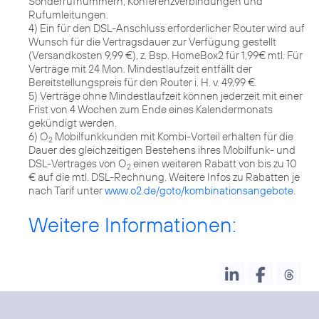
Sonderrufnummern, Konferenzverbindungen und
Rufumleitungen.
4) Ein für den DSL-Anschluss erforderlicher Router wird auf
Wunsch für die Vertragsdauer zur Verfügung gestellt
(Versandkosten 9,99 €), z. Bsp. HomeBox2 für 1,99€ mtl. Für
Verträge mit 24 Mon. Mindestlaufzeit entfällt der
Bereitstellungspreis für den Router i. H. v. 49,99 €.
5) Verträge ohne Mindestlaufzeit können jederzeit mit einer
Frist von 4 Wochen zum Ende eines Kalendermonats
gekündigt werden.
6) O
Mobilfunkkunden mit Kombi-Vorteil erhalten für die
2
Dauer des gleichzeitigen Bestehens ihres Mobilfunk- und
DSL-Vertrages von O
einen weiteren Rabatt von bis zu 10
2
€ auf die mtl. DSL-Rechnung. Weitere Infos zu Rabatten je
nach Tarif unter
www.o2.de/goto/kombinationsangebote
.
Weitere Informationen: