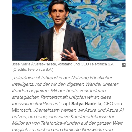
José María Álvarez-Pallete, Vorstand und CEO Telefónica S.A.
(
Credits: Telefónica S.A.
)
„Telefónica ist führend in der Nutzung künstlicher
Intelligenz, mit der wir den digitalen Wandel unserer
Kunden begleiten. Mit der heute verkündeten
strategischen Partnerschaft knüpfen wir an diese
Innovationstradition an“
, sagt
Satya Nadella
, CEO von
Microsoft.
„Gemeinsam werden wir Azure und Azure AI
nutzen, um neue, innovative Kundenerlebnisse für
Millionen von Telefónica-Kunden auf der ganzen Welt
möglich zu machen und damit die Netzwerke von