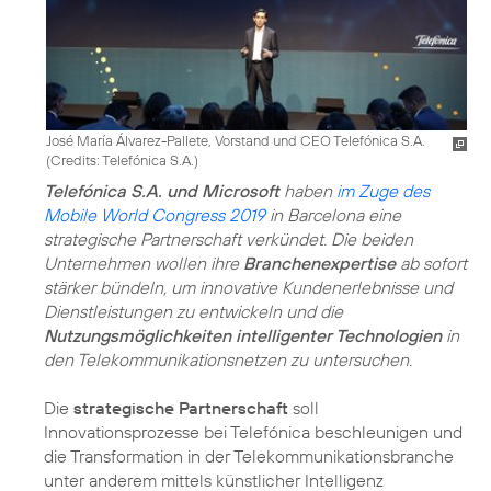
José María Álvarez-Pallete, Vorstand und CEO Telefónica S.A.
(
Credits: Telefónica S.A.
)
Telefónica S.A. und Microsoft
haben
im Zuge des
Mobile World Congress 2019
in Barcelona eine
strategische Partnerschaft verkündet. Die beiden
Unternehmen wollen ihre
Branchenexpertise
ab sofort
stärker bündeln, um innovative Kundenerlebnisse und
Dienstleistungen zu entwickeln und die
Nutzungsmöglichkeiten intelligenter Technologien
in
den Telekommunikationsnetzen zu untersuchen.
Die
strategische Partnerschaft
soll
Innovationsprozesse bei Telefónica beschleunigen und
die Transformation in der Telekommunikationsbranche
unter anderem mittels künstlicher Intelligenz