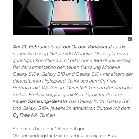
Am 21. Februar
startet
bei O
der Vorverkauf
für die
2
neuen Samsung Galaxy S10 Modelle. Diese gibt es zu
günstigen Konditionen mit oder ohne Mobilfunkvertrag.
Bei der Kombination der neuen Samsung Modelle
Galaxy S10e, Galaxy S10 und Galaxy S10+ mit einem der
datenstarken Highspeed-Tarife aus dem O
Free
2
Portfolio inkl. Weitersurf-Garantie
können Kunden ihre
1)
mobile Freiheit sorglos genießen. O
bietet die drei
2
neuen Samsung-Geräte
, das Galaxy S10e, Galaxy S10
und Galaxy S10+, jeweils im attraktiven Bundle mit dem
O
Free
M
Tarif an.
2)
2
So gibt es bei einer 24-monatigen
Mindestvertragslaufzeit und für einmalig ein Euro