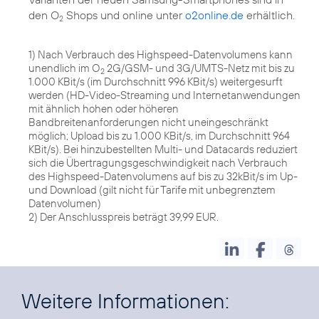
den O
Shops und online unter
o2online.de
erhältlich.
2
1) Nach Verbrauch des Highspeed-Datenvolumens kann
unendlich im O
2G/GSM- und 3G/UMTS-Netz mit bis zu
2
1.000 KBit/s (im Durchschnitt 996 KBit/s) weitergesurft
werden (HD-Video-Streaming und Internetanwendungen
mit ähnlich hohen oder höheren
Bandbreitenanforderungen nicht uneingeschränkt
möglich; Upload bis zu 1.000 KBit/s, im Durchschnitt 964
KBit/s). Bei hinzubestellten Multi- und Datacards reduziert
sich die Übertragungsgeschwindigkeit nach Verbrauch
des Highspeed-Datenvolumens auf bis zu 32kBit/s im Up-
und Download (gilt nicht für Tarife mit unbegrenztem
Datenvolumen)
2) Der Anschlusspreis beträgt 39,99 EUR.
Weitere Informationen: