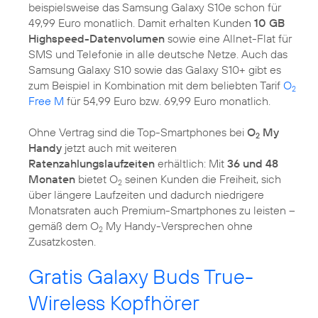
beispielsweise das Samsung Galaxy S10e schon für
49,99 Euro monatlich. Damit erhalten Kunden
10 GB
Highspeed-Datenvolumen
sowie eine Allnet-Flat für
SMS und Telefonie in alle deutsche Netze. Auch das
Samsung Galaxy S10 sowie das Galaxy S10+ gibt es
zum Beispiel in Kombination mit dem beliebten Tarif
O
2
Free M
für 54,99 Euro bzw. 69,99 Euro monatlich.
Ohne Vertrag sind die Top-Smartphones bei
O
My
2
Handy
jetzt auch mit weiteren
Ratenzahlungslaufzeiten
erhältlich: Mit
36 und 48
Monaten
bietet O
seinen Kunden die Freiheit, sich
2
über längere Laufzeiten und dadurch niedrigere
Monatsraten auch Premium-Smartphones zu leisten –
gemäß dem O
My Handy-Versprechen ohne
2
Zusatzkosten.
Gratis Galaxy Buds True-
Wireless Kopfhörer