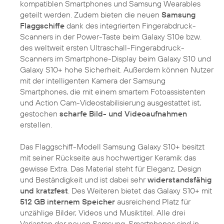
kompatiblen Smartphones und Samsung Wearables
geteilt werden. Zudem bieten die neuen
Samsung
Flaggschiffe
dank des integrierten Fingerabdruck-
Scanners in der Power-Taste beim Galaxy S10e bzw.
des weltweit ersten Ultraschall-Fingerabdruck-
Scanners im Smartphone-Display beim Galaxy S10 und
Galaxy S10+ hohe Sicherheit. Außerdem können Nutzer
mit der intelligenten Kamera der Samsung
Smartphones, die mit einem smartem Fotoassistenten
und Action Cam-Videostabilisierung ausgestattet ist,
gestochen
scharfe Bild- und Videoaufnahmen
erstellen.
Das Flaggschiff-Modell Samsung Galaxy S10+ besitzt
mit seiner Rückseite aus hochwertiger Keramik das
gewisse Extra. Das Material steht für Eleganz, Design
und Beständigkeit und ist dabei sehr
widerstandsfähig
und kratzfest
. Des Weiteren bietet das Galaxy S10+ mit
512 GB internem Speicher
ausreichend Platz für
unzählige Bilder, Videos und Musiktitel. Alle drei
Varianten der neuen Samsung-Smartphones sind in