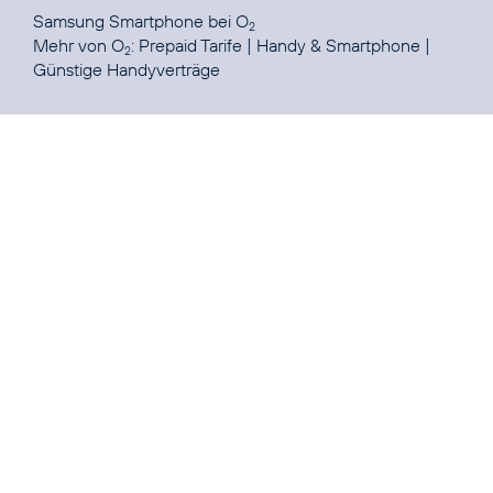
Samsung Smartphone
bei O
2
Mehr von O
:
Prepaid Tarife
|
Handy & Smartphone
|
2
Günstige Handyverträge