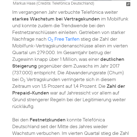
Markus Haas (
Credits: Telefónica Deutschland
)
Im vergangenen Jahr verbuchte Telefónica weiter
starkes Wachstum bei Vertragskunden
im Mobilfunk
und konnte zudem die Trendwende bei den
Festnetzanschlüssen einleiten. Getrieben von starker
Nachfrage nach
O
Free Tarifen
stieg die Zahl der
2
Mobilfunk-Vertragskundenanschlüsse allein im vierten
Quartal um 279.000. Im Gesamtjahr betrug der
Zugewinn knapp über 1 Million, was einer
deutlichen
Steigerung
gegenüber dem Zuwachs im Jahr 2017
(737.000) entspricht. Die Abwanderungsrate (Churn)
bei O
Vertragskunden verringerte sich in diesem
2
Zeitraum von 1,5 Prozent auf 1,4 Prozent. Die
Zahl der
Prepaid-Kunden
war auf Jahressicht vor allem auf
Grund strengerer Regeln bei der Legitimierung weiter
rückläufig.
Bei den
Festnetzkunden
konnte Telefónica
Deutschland seit der Mitte des Jahres wieder
Wachstum verbuchen. Im vierten Quartal stieg die Zahl