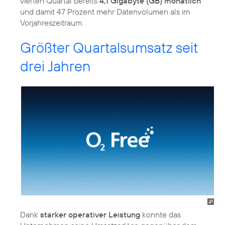
vierten Quartal bereits
4,1 Gigabyte (GB) monatlich
und damit 47 Prozent mehr Datenvolumen als im
Vorjahreszeitraum.
Größter Quartalsumsatz seit
drei Jahren
Dank
starker operativer Leistung
konnte das