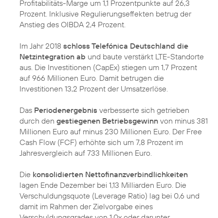
Profitabilitäts-Marge um 1,1 Prozentpunkte auf 26,3
Prozent. Inklusive Regulierungseffekten betrug der
Anstieg des OIBDA 2,4 Prozent.
Im Jahr 2018
schloss Telefónica Deutschland die
Netzintegration ab
und baute verstärkt LTE-Standorte
aus. Die Investitionen (CapEx) stiegen um 1,7 Prozent
auf 966 Millionen Euro. Damit betrugen die
Investitionen 13,2 Prozent der Umsatzerlöse.
Das
Periodenergebnis
verbesserte sich getrieben
durch den
gestiegenen Betriebsgewinn
von minus 381
Millionen Euro auf minus 230 Millionen Euro. Der Free
Cash Flow (FCF) erhöhte sich um 7,8 Prozent im
Jahresvergleich auf 733 Millionen Euro.
Die
konsolidierten Nettofinanzverbindlichkeiten
lagen Ende Dezember bei 1,13 Milliarden Euro. Die
Verschuldungsquote (Leverage Ratio) lag bei 0,6 und
damit im Rahmen der Zielvorgabe eines
Verschuldungsgrades von 1.0x oder darunter.