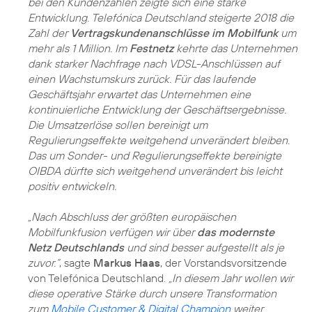
bei den Kundenzahlen zeigte sich eine starke
Entwicklung. Telefónica Deutschland steigerte 2018 die
Zahl der
Vertragskundenanschlüsse im Mobilfunk
um
mehr als 1 Million. Im
Festnetz
kehrte das Unternehmen
dank starker Nachfrage nach VDSL-Anschlüssen auf
einen Wachstumskurs zurück. Für das laufende
Geschäftsjahr erwartet das Unternehmen eine
kontinuierliche Entwicklung der Geschäftsergebnisse.
Die Umsatzerlöse sollen bereinigt um
Regulierungseffekte weitgehend unverändert bleiben.
Das um Sonder- und Regulierungseffekte bereinigte
OIBDA dürfte sich weitgehend unverändert bis leicht
positiv entwickeln.
„Nach Abschluss der größten europäischen
Mobilfunkfusion verfügen wir über
das modernste
Netz Deutschlands
und sind besser aufgestellt als je
zuvor.“
, sagte
Markus Haas
, der Vorstandsvorsitzende
von Telefónica Deutschland.
„In diesem Jahr wollen wir
diese operative Stärke durch unsere Transformation
zum
Mobile Customer & Digital Champion
weiter