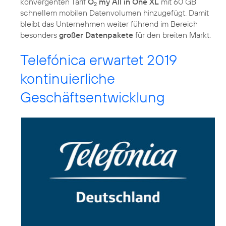
konvergenten Tarif
O
my All in One XL
mit 60 GB
2
schnellem mobilen Datenvolumen hinzugefügt. Damit
bleibt das Unternehmen weiter führend im Bereich
besonders
großer Datenpakete
für den breiten Markt.
Telefónica erwartet 2019
kontinuierliche
Geschäftsentwicklung