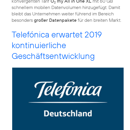
konvergenten Tarif
O
my All in One XL
mit 60 GB
2
schnellem mobilen Datenvolumen hinzugefügt. Damit
bleibt das Unternehmen weiter führend im Bereich
besonders
großer Datenpakete
für den breiten Markt.
Telefónica erwartet 2019
kontinuierliche
Geschäftsentwicklung