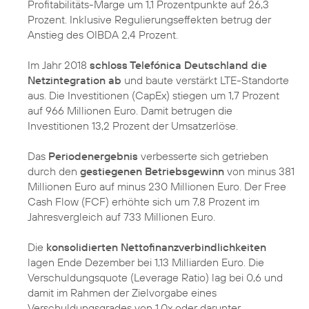
Profitabilitäts-Marge um 1,1 Prozentpunkte auf 26,3
Prozent. Inklusive Regulierungseffekten betrug der
Anstieg des OIBDA 2,4 Prozent.
Im Jahr 2018
schloss Telefónica Deutschland die
Netzintegration ab
und baute verstärkt LTE-Standorte
aus. Die Investitionen (CapEx) stiegen um 1,7 Prozent
auf 966 Millionen Euro. Damit betrugen die
Investitionen 13,2 Prozent der Umsatzerlöse.
Das
Periodenergebnis
verbesserte sich getrieben
durch den
gestiegenen Betriebsgewinn
von minus 381
Millionen Euro auf minus 230 Millionen Euro. Der Free
Cash Flow (FCF) erhöhte sich um 7,8 Prozent im
Jahresvergleich auf 733 Millionen Euro.
Die
konsolidierten Nettofinanzverbindlichkeiten
lagen Ende Dezember bei 1,13 Milliarden Euro. Die
Verschuldungsquote (Leverage Ratio) lag bei 0,6 und
damit im Rahmen der Zielvorgabe eines
Verschuldungsgrades von 1.0x oder darunter.