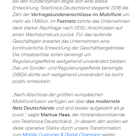
bei den Kundenzahlen zeigte sich eine starke
Entwicklung. Telefónica Deutschland steigerte 2018 die
Zahl der
Vertragskundenanschlüsse im Mobilfunk
um
mehr als 1 Million. Im
Festnetz
kehrte das Unternehmen
dank starker Nachfrage nach VDSL-Anschlüssen auf
einen Wachstumskurs zurück. Für das laufende
Geschäftsjahr erwartet das Unternehmen eine
kontinuierliche Entwicklung der Geschäftsergebnisse.
Die Umsatzerlöse sollen bereinigt um
Regulierungseffekte weitgehend unverändert bleiben.
Das um Sonder- und Regulierungseffekte bereinigte
OIBDA dürfte sich weitgehend unverändert bis leicht
positiv entwickeln.
„Nach Abschluss der größten europäischen
Mobilfunkfusion verfügen wir über
das modernste
Netz Deutschlands
und sind besser aufgestellt als je
zuvor.“
, sagte
Markus Haas
, der Vorstandsvorsitzende
von Telefónica Deutschland.
„In diesem Jahr wollen wir
diese operative Stärke durch unsere Transformation
zum
Mobile Customer & Digital Champion
weiter