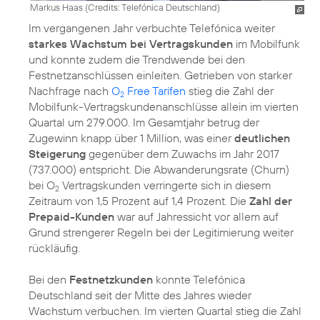
Markus Haas (
Credits: Telefónica Deutschland
)
Im vergangenen Jahr verbuchte Telefónica weiter
starkes Wachstum bei Vertragskunden
im Mobilfunk
und konnte zudem die Trendwende bei den
Festnetzanschlüssen einleiten. Getrieben von starker
Nachfrage nach
O
Free Tarifen
stieg die Zahl der
2
Mobilfunk-Vertragskundenanschlüsse allein im vierten
Quartal um 279.000. Im Gesamtjahr betrug der
Zugewinn knapp über 1 Million, was einer
deutlichen
Steigerung
gegenüber dem Zuwachs im Jahr 2017
(737.000) entspricht. Die Abwanderungsrate (Churn)
bei O
Vertragskunden verringerte sich in diesem
2
Zeitraum von 1,5 Prozent auf 1,4 Prozent. Die
Zahl der
Prepaid-Kunden
war auf Jahressicht vor allem auf
Grund strengerer Regeln bei der Legitimierung weiter
rückläufig.
Bei den
Festnetzkunden
konnte Telefónica
Deutschland seit der Mitte des Jahres wieder
Wachstum verbuchen. Im vierten Quartal stieg die Zahl