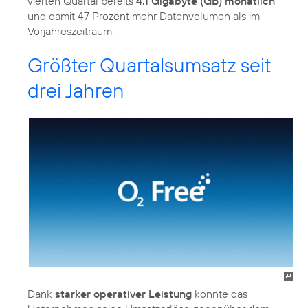
vierten Quartal bereits
4,1 Gigabyte (GB) monatlich
und damit 47 Prozent mehr Datenvolumen als im
Vorjahreszeitraum.
Größter Quartalsumsatz seit
drei Jahren
Dank
starker operativer Leistung
konnte das