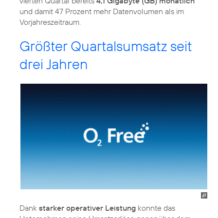
vierten Quartal bereits
4,1 Gigabyte (GB) monatlich
und damit 47 Prozent mehr Datenvolumen als im
Vorjahreszeitraum.
Größter Quartalsumsatz seit
drei Jahren
Dank
starker operativer Leistung
konnte das