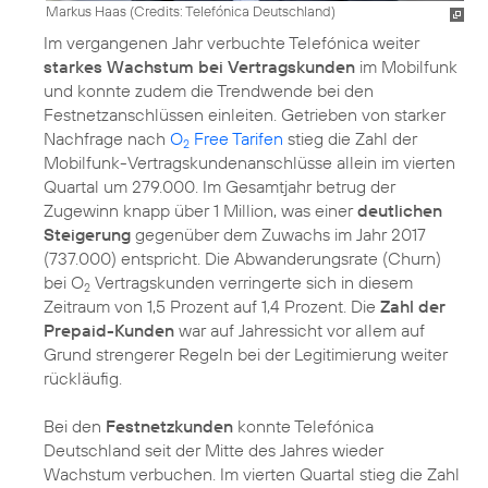
Markus Haas (
Credits: Telefónica Deutschland
)
Im vergangenen Jahr verbuchte Telefónica weiter
starkes Wachstum bei Vertragskunden
im Mobilfunk
und konnte zudem die Trendwende bei den
Festnetzanschlüssen einleiten. Getrieben von starker
Nachfrage nach
O
Free Tarifen
stieg die Zahl der
2
Mobilfunk-Vertragskundenanschlüsse allein im vierten
Quartal um 279.000. Im Gesamtjahr betrug der
Zugewinn knapp über 1 Million, was einer
deutlichen
Steigerung
gegenüber dem Zuwachs im Jahr 2017
(737.000) entspricht. Die Abwanderungsrate (Churn)
bei O
Vertragskunden verringerte sich in diesem
2
Zeitraum von 1,5 Prozent auf 1,4 Prozent. Die
Zahl der
Prepaid-Kunden
war auf Jahressicht vor allem auf
Grund strengerer Regeln bei der Legitimierung weiter
rückläufig.
Bei den
Festnetzkunden
konnte Telefónica
Deutschland seit der Mitte des Jahres wieder
Wachstum verbuchen. Im vierten Quartal stieg die Zahl