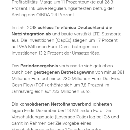
Profitabilitäts-Marge um 1,1 Prozentpunkte auf 26,3
Prozent. Inklusive Regulierungseffekten betrug der
Anstieg des OIBDA 2,4 Prozent.
Im Jahr 2018
schloss Telefónica Deutschland die
Netzintegration ab
und baute verstärkt LTE-Standorte
aus. Die Investitionen (CapEx) stiegen um 1,7 Prozent
auf 966 Millionen Euro. Damit betrugen die
Investitionen 13,2 Prozent der Umsatzerlöse.
Das
Periodenergebnis
verbesserte sich getrieben
durch den
gestiegenen Betriebsgewinn
von minus 381
Millionen Euro auf minus 230 Millionen Euro. Der Free
Cash Flow (FCF) erhöhte sich um 7,8 Prozent im
Jahresvergleich auf 733 Millionen Euro.
Die
konsolidierten Nettofinanzverbindlichkeiten
lagen Ende Dezember bei 1,13 Milliarden Euro. Die
Verschuldungsquote (Leverage Ratio) lag bei 0,6 und
damit im Rahmen der Zielvorgabe eines
Verschuldungsgrades von 1.0x oder darunter.