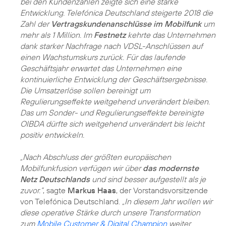
bei den Kundenzahlen zeigte sich eine starke
Entwicklung. Telefónica Deutschland steigerte 2018 die
Zahl der
Vertragskundenanschlüsse im Mobilfunk
um
mehr als 1 Million. Im
Festnetz
kehrte das Unternehmen
dank starker Nachfrage nach VDSL-Anschlüssen auf
einen Wachstumskurs zurück. Für das laufende
Geschäftsjahr erwartet das Unternehmen eine
kontinuierliche Entwicklung der Geschäftsergebnisse.
Die Umsatzerlöse sollen bereinigt um
Regulierungseffekte weitgehend unverändert bleiben.
Das um Sonder- und Regulierungseffekte bereinigte
OIBDA dürfte sich weitgehend unverändert bis leicht
positiv entwickeln.
„Nach Abschluss der größten europäischen
Mobilfunkfusion verfügen wir über
das modernste
Netz Deutschlands
und sind besser aufgestellt als je
zuvor.“
, sagte
Markus Haas
, der Vorstandsvorsitzende
von Telefónica Deutschland.
„In diesem Jahr wollen wir
diese operative Stärke durch unsere Transformation
zum
Mobile Customer & Digital Champion
weiter