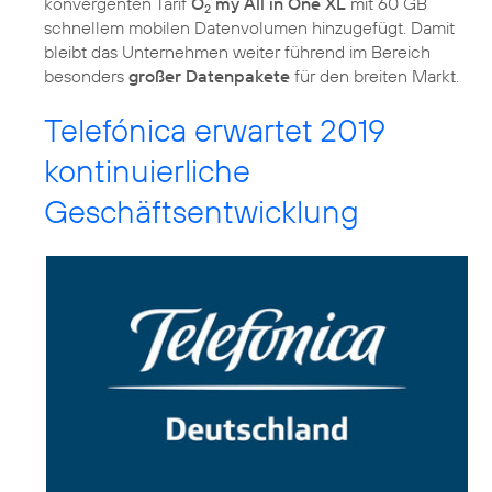
konvergenten Tarif
O
my All in One XL
mit 60 GB
2
schnellem mobilen Datenvolumen hinzugefügt. Damit
bleibt das Unternehmen weiter führend im Bereich
besonders
großer Datenpakete
für den breiten Markt.
Telefónica erwartet 2019
kontinuierliche
Geschäftsentwicklung