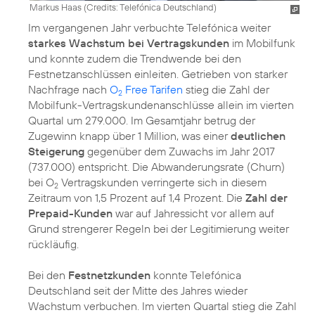
Markus Haas (
Credits: Telefónica Deutschland
)
Im vergangenen Jahr verbuchte Telefónica weiter
starkes Wachstum bei Vertragskunden
im Mobilfunk
und konnte zudem die Trendwende bei den
Festnetzanschlüssen einleiten. Getrieben von starker
Nachfrage nach
O
Free Tarifen
stieg die Zahl der
2
Mobilfunk-Vertragskundenanschlüsse allein im vierten
Quartal um 279.000. Im Gesamtjahr betrug der
Zugewinn knapp über 1 Million, was einer
deutlichen
Steigerung
gegenüber dem Zuwachs im Jahr 2017
(737.000) entspricht. Die Abwanderungsrate (Churn)
bei O
Vertragskunden verringerte sich in diesem
2
Zeitraum von 1,5 Prozent auf 1,4 Prozent. Die
Zahl der
Prepaid-Kunden
war auf Jahressicht vor allem auf
Grund strengerer Regeln bei der Legitimierung weiter
rückläufig.
Bei den
Festnetzkunden
konnte Telefónica
Deutschland seit der Mitte des Jahres wieder
Wachstum verbuchen. Im vierten Quartal stieg die Zahl