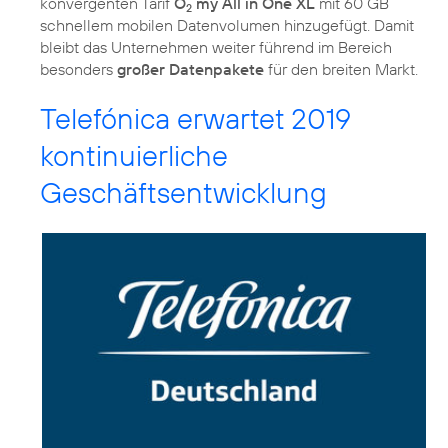
konvergenten Tarif
O
my All in One XL
mit 60 GB
2
schnellem mobilen Datenvolumen hinzugefügt. Damit
bleibt das Unternehmen weiter führend im Bereich
besonders
großer Datenpakete
für den breiten Markt.
Telefónica erwartet 2019
kontinuierliche
Geschäftsentwicklung