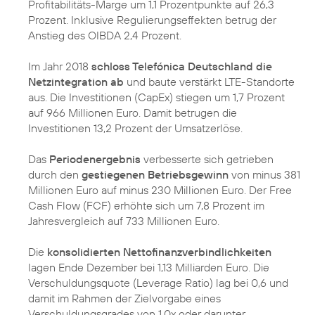
Profitabilitäts-Marge um 1,1 Prozentpunkte auf 26,3
Prozent. Inklusive Regulierungseffekten betrug der
Anstieg des OIBDA 2,4 Prozent.
Im Jahr 2018
schloss Telefónica Deutschland die
Netzintegration ab
und baute verstärkt LTE-Standorte
aus. Die Investitionen (CapEx) stiegen um 1,7 Prozent
auf 966 Millionen Euro. Damit betrugen die
Investitionen 13,2 Prozent der Umsatzerlöse.
Das
Periodenergebnis
verbesserte sich getrieben
durch den
gestiegenen Betriebsgewinn
von minus 381
Millionen Euro auf minus 230 Millionen Euro. Der Free
Cash Flow (FCF) erhöhte sich um 7,8 Prozent im
Jahresvergleich auf 733 Millionen Euro.
Die
konsolidierten Nettofinanzverbindlichkeiten
lagen Ende Dezember bei 1,13 Milliarden Euro. Die
Verschuldungsquote (Leverage Ratio) lag bei 0,6 und
damit im Rahmen der Zielvorgabe eines
Verschuldungsgrades von 1.0x oder darunter.