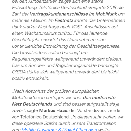
bei den Kundenzahlen zeigte sich eine starke
Entwicklung. Telefónica Deutschland steigerte 2018 die
Zahl der
Vertragskundenanschlüsse im Mobilfunk
um
mehr als 1 Million. Im
Festnetz
kehrte das Unternehmen
dank starker Nachfrage nach VDSL-Anschlüssen auf
einen Wachstumskurs zurück. Für das laufende
Geschäftsjahr erwartet das Unternehmen eine
kontinuierliche Entwicklung der Geschäftsergebnisse.
Die Umsatzerlöse sollen bereinigt um
Regulierungseffekte weitgehend unverändert bleiben.
Das um Sonder- und Regulierungseffekte bereinigte
OIBDA dürfte sich weitgehend unverändert bis leicht
positiv entwickeln.
„Nach Abschluss der größten europäischen
Mobilfunkfusion verfügen wir über
das modernste
Netz Deutschlands
und sind besser aufgestellt als je
zuvor.“
, sagte
Markus Haas
, der Vorstandsvorsitzende
von Telefónica Deutschland.
„In diesem Jahr wollen wir
diese operative Stärke durch unsere Transformation
zum
Mobile Customer & Digital Champion
weiter