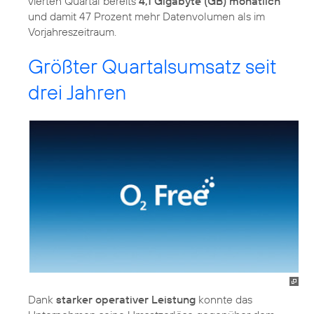
vierten Quartal bereits
4,1 Gigabyte (GB) monatlich
und damit 47 Prozent mehr Datenvolumen als im
Vorjahreszeitraum.
Größter Quartalsumsatz seit
drei Jahren
Dank
starker operativer Leistung
konnte das