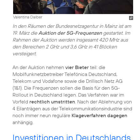
Valentina Daiber
In den Räumen der Bundesnetzagentur in Mainz ist am
19. März die
Auktion der 5G-Frequenzen
gestartet. Im
Rahmen der Auktion werden insgesamt 420 MHz aus
den Bereichen 2 GHz und 3,6 GHz in 41 Blöcken
versteigert.
An der Auktion nehmen
vier Bieter
teil: die
Mobilfunknetzbetreiber Telefónica Deutschland,
Telekom und Vodafone sowie die Drillisch Netz AG
(1&1). Die Frequenzen sollen die Basis für den 5G-
Rollout in Deutschland legen. Das Verfahren war im
Vorfeld
rechtlich umstritten
. Nach der Ablehnung von
4 Eilanträgen aus der Telekommunikationsindustrie sind
noch immer neun reguläre
Klageverfahren dagegen
anhängig.
Investitionen in Deutschlands