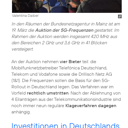
Valentina Daiber
In den Räumen der Bundesnetzagentur in Mainz ist am
19. März die
Auktion der 5G-Frequenzen
gestartet. Im
Rahmen der Auktion werden insgesamt 420 MHz aus
den Bereichen 2 GHz und 3,6 GHz in 41 Blöcken
versteigert.
An der Auktion nehmen
vier Bieter
teil: die
Mobilfunknetzbetreiber Telefónica Deutschland,
Telekom und Vodafone sowie die Drillisch Netz AG
(1&1). Die Frequenzen sollen die Basis für den 5G-
Rollout in Deutschland legen. Das Verfahren war im
Vorfeld
rechtlich umstritten
. Nach der Ablehnung von
4 Eilanträgen aus der Telekommunikationsindustrie sind
noch immer neun reguläre
Klageverfahren dagegen
anhängig.
Investitionen in Deutschlands