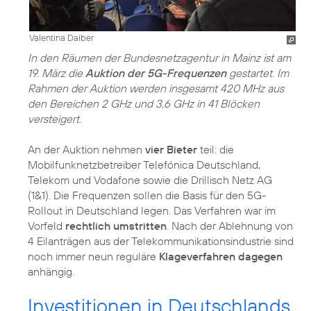
Valentina Daiber
In den Räumen der Bundesnetzagentur in Mainz ist am
19. März die
Auktion der 5G-Frequenzen
gestartet. Im
Rahmen der Auktion werden insgesamt 420 MHz aus
den Bereichen 2 GHz und 3,6 GHz in 41 Blöcken
versteigert.
An der Auktion nehmen
vier Bieter
teil: die
Mobilfunknetzbetreiber Telefónica Deutschland,
Telekom und Vodafone sowie die Drillisch Netz AG
(1&1). Die Frequenzen sollen die Basis für den 5G-
Rollout in Deutschland legen. Das Verfahren war im
Vorfeld
rechtlich umstritten
. Nach der Ablehnung von
4 Eilanträgen aus der Telekommunikationsindustrie sind
noch immer neun reguläre
Klageverfahren dagegen
anhängig.
Investitionen in Deutschlands