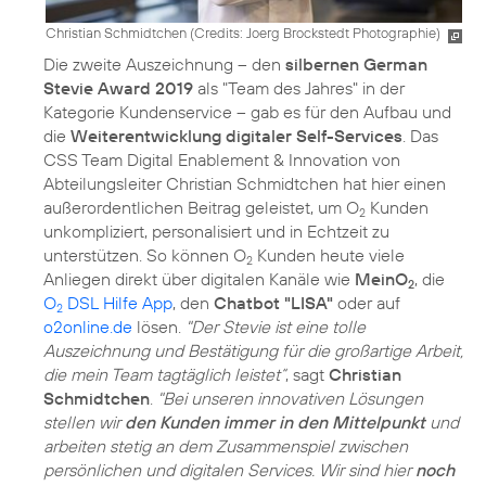
Christian Schmidtchen (
Credits: Joerg Brockstedt Photographie
)
Die zweite Auszeichnung – den
silbernen German
Stevie Award 2019
als "Team des Jahres" in der
Kategorie Kundenservice – gab es für den Aufbau und
die
Weiterentwicklung digitaler Self-Services
. Das
CSS Team Digital Enablement & Innovation von
Abteilungsleiter Christian Schmidtchen hat hier einen
außerordentlichen Beitrag geleistet, um O
Kunden
2
unkompliziert, personalisiert und in Echtzeit zu
unterstützen. So können O
Kunden heute viele
2
Anliegen direkt über digitalen Kanäle wie
MeinO
, die
2
O
DSL Hilfe App
, den
Chatbot "LISA"
oder auf
2
o2online.de
lösen.
"Der Stevie ist eine tolle
Auszeichnung und Bestätigung für die großartige Arbeit,
die mein Team tagtäglich leistet“
, sagt
Christian
Schmidtchen
.
"Bei unseren innovativen Lösungen
stellen wir
den Kunden immer in den Mittelpunkt
und
arbeiten stetig an dem Zusammenspiel zwischen
persönlichen und digitalen Services. Wir sind hier
noch