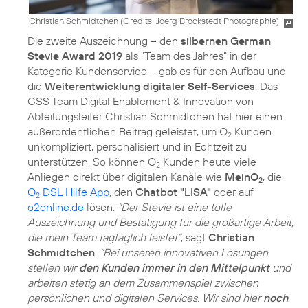
Christian Schmidtchen (
Credits: Joerg Brockstedt Photographie
)
Die zweite Auszeichnung – den
silbernen German
Stevie Award 2019
als "Team des Jahres" in der
Kategorie Kundenservice – gab es für den Aufbau und
die
Weiterentwicklung digitaler Self-Services
. Das
CSS Team Digital Enablement & Innovation von
Abteilungsleiter Christian Schmidtchen hat hier einen
außerordentlichen Beitrag geleistet, um O
Kunden
2
unkompliziert, personalisiert und in Echtzeit zu
unterstützen. So können O
Kunden heute viele
2
Anliegen direkt über digitalen Kanäle wie
MeinO
, die
2
O
DSL Hilfe App
, den
Chatbot "LISA"
oder auf
2
o2online.de
lösen.
"Der Stevie ist eine tolle
Auszeichnung und Bestätigung für die großartige Arbeit,
die mein Team tagtäglich leistet“
, sagt
Christian
Schmidtchen
.
"Bei unseren innovativen Lösungen
stellen wir
den Kunden immer in den Mittelpunkt
und
arbeiten stetig an dem Zusammenspiel zwischen
persönlichen und digitalen Services. Wir sind hier
noch