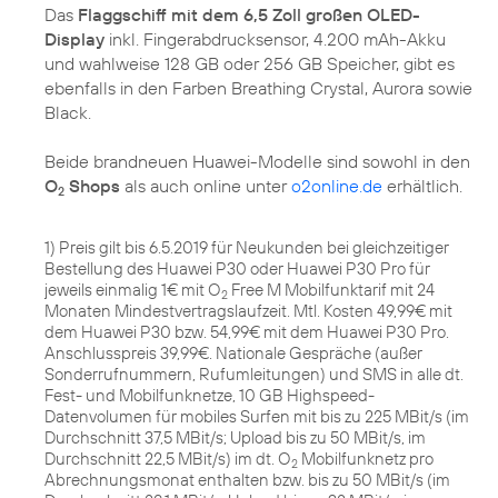
Das
Flaggschiff mit dem 6,5 Zoll großen OLED-
Display
inkl. Fingerabdrucksensor, 4.200 mAh-Akku
und wahlweise 128 GB oder 256 GB Speicher, gibt es
ebenfalls in den Farben Breathing Crystal, Aurora sowie
Black.
Beide brandneuen Huawei-Modelle sind sowohl in den
O
Shops
als auch online unter
o2online.de
erhältlich.
2
1) Preis gilt bis 6.5.2019 für Neukunden bei gleichzeitiger
Bestellung des Huawei P30 oder Huawei P30 Pro für
jeweils einmalig 1€ mit O
Free M Mobilfunktarif mit 24
2
Monaten Mindestvertragslaufzeit. Mtl. Kosten 49,99€ mit
dem Huawei P30 bzw. 54,99€ mit dem Huawei P30 Pro.
Anschlusspreis 39,99€. Nationale Gespräche (außer
Sonderrufnummern, Rufumleitungen) und SMS in alle dt.
Fest- und Mobilfunknetze, 10 GB Highspeed-
Datenvolumen für mobiles Surfen mit bis zu 225 MBit/s (im
Durchschnitt 37,5 MBit/s; Upload bis zu 50 MBit/s, im
Durchschnitt 22,5 MBit/s) im dt. O
Mobilfunknetz pro
2
Abrechnungsmonat enthalten bzw. bis zu 50 MBit/s (im