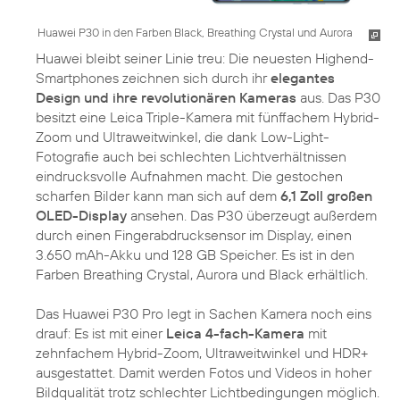
Huawei P30 in den Farben Black, Breathing Crystal und Aurora
Huawei bleibt seiner Linie treu: Die neuesten Highend-
Smartphones zeichnen sich durch ihr
elegantes
Design und ihre revolutionären Kameras
aus. Das P30
besitzt eine Leica Triple-Kamera mit fünffachem Hybrid-
Zoom und Ultraweitwinkel, die dank Low-Light-
Fotografie auch bei schlechten Lichtverhältnissen
eindrucksvolle Aufnahmen macht. Die gestochen
scharfen Bilder kann man sich auf dem
6,1 Zoll großen
OLED-Display
ansehen. Das P30 überzeugt außerdem
durch einen Fingerabdrucksensor im Display, einen
3.650 mAh-Akku und 128 GB Speicher. Es ist in den
Farben Breathing Crystal, Aurora und Black erhältlich.
Das Huawei P30 Pro legt in Sachen Kamera noch eins
drauf: Es ist mit einer
Leica 4-fach-Kamera
mit
zehnfachem Hybrid-Zoom, Ultraweitwinkel und HDR+
ausgestattet. Damit werden Fotos und Videos in hoher
Bildqualität trotz schlechter Lichtbedingungen möglich.