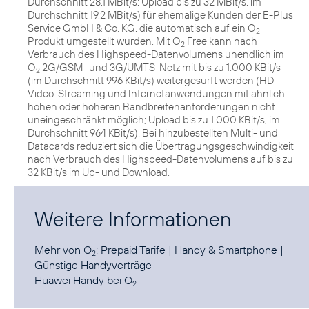
Durchschnitt 28,1 MBit/s; Upload bis zu 32 MBit/s, im
Durchschnitt 19,2 MBit/s) für ehemalige Kunden der E-Plus
Service GmbH & Co. KG, die automatisch auf ein O
2
Produkt umgestellt wurden. Mit O
Free kann nach
2
Verbrauch des Highspeed-Datenvolumens unendlich im
O
2G/GSM- und 3G/UMTS-Netz mit bis zu 1.000 KBit/s
2
(im Durchschnitt 996 KBit/s) weitergesurft werden (HD-
Video-Streaming und Internetanwendungen mit ähnlich
hohen oder höheren Bandbreitenanforderungen nicht
uneingeschränkt möglich; Upload bis zu 1.000 KBit/s, im
Durchschnitt 964 KBit/s). Bei hinzubestellten Multi- und
Datacards reduziert sich die Übertragungsgeschwindigkeit
nach Verbrauch des Highspeed-Datenvolumens auf bis zu
32 KBit/s im Up- und Download.
Weitere Informationen
Mehr von O
:
Prepaid Tarife
|
Handy & Smartphone
|
2
Günstige Handyverträge
Huawei Handy
bei O
2