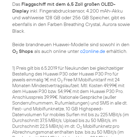
Das
Flaggschiff mit dem 6,5 Zoll großen OLED-
Display
inkl. Fingerabdrucksensor, 4.200 mAh-Akku
und wahlweise 128 GB oder 256 GB Speicher, gibt es
ebenfalls in den Farben Breathing Crystal, Aurora sowie
Black.
Beide brandneuen Huawei-Modelle sind sowohl in den
O
Shops
als auch online unter
o2online.de
erhältlich.
2
1) Preis gilt bis 6.5.2019 für Neukunden bei gleichzeitiger
Bestellung des Huawei P30 oder Huawei P30 Pro für
jeweils einmalig 1€ mit O
Free M Mobilfunktarif mit 24
2
Monaten Mindestvertragslaufzeit. Mtl. Kosten 49,99€ mit
dem Huawei P30 bzw. 54,99€ mit dem Huawei P30 Pro.
Anschlusspreis 39,99€. Nationale Gespräche (außer
Sonderrufnummern, Rufumleitungen) und SMS in alle dt.
Fest- und Mobilfunknetze, 10 GB Highspeed-
Datenvolumen für mobiles Surfen mit bis zu 225 MBit/s (im
Durchschnitt 37,5 MBit/s; Upload bis zu 50 MBit/s, im
Durchschnitt 22,5 MBit/s) im dt. O
Mobilfunknetz pro
2
Abrechnungsmonat enthalten bzw. bis zu 50 MBit/s (im