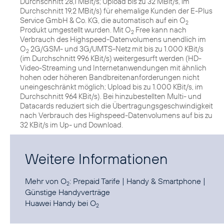
Durchschnitt 28,1 MBit/s; Upload bis zu 32 MBit/s, im
Durchschnitt 19,2 MBit/s) für ehemalige Kunden der E-Plus
Service GmbH & Co. KG, die automatisch auf ein O
2
Produkt umgestellt wurden. Mit O
Free kann nach
2
Verbrauch des Highspeed-Datenvolumens unendlich im
O
2G/GSM- und 3G/UMTS-Netz mit bis zu 1.000 KBit/s
2
(im Durchschnitt 996 KBit/s) weitergesurft werden (HD-
Video-Streaming und Internetanwendungen mit ähnlich
hohen oder höheren Bandbreitenanforderungen nicht
uneingeschränkt möglich; Upload bis zu 1.000 KBit/s, im
Durchschnitt 964 KBit/s). Bei hinzubestellten Multi- und
Datacards reduziert sich die Übertragungsgeschwindigkeit
nach Verbrauch des Highspeed-Datenvolumens auf bis zu
32 KBit/s im Up- und Download.
Weitere Informationen
Mehr von O
:
Prepaid Tarife
|
Handy & Smartphone
|
2
Günstige Handyverträge
Huawei Handy
bei O
2