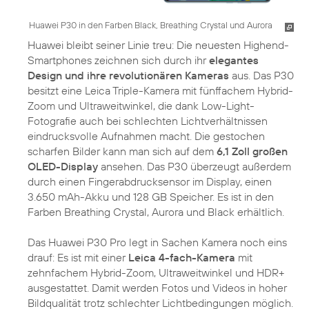
Huawei P30 in den Farben Black, Breathing Crystal und Aurora
Huawei bleibt seiner Linie treu: Die neuesten Highend-
Smartphones zeichnen sich durch ihr
elegantes
Design und ihre revolutionären Kameras
aus. Das P30
besitzt eine Leica Triple-Kamera mit fünffachem Hybrid-
Zoom und Ultraweitwinkel, die dank Low-Light-
Fotografie auch bei schlechten Lichtverhältnissen
eindrucksvolle Aufnahmen macht. Die gestochen
scharfen Bilder kann man sich auf dem
6,1 Zoll großen
OLED-Display
ansehen. Das P30 überzeugt außerdem
durch einen Fingerabdrucksensor im Display, einen
3.650 mAh-Akku und 128 GB Speicher. Es ist in den
Farben Breathing Crystal, Aurora und Black erhältlich.
Das Huawei P30 Pro legt in Sachen Kamera noch eins
drauf: Es ist mit einer
Leica 4-fach-Kamera
mit
zehnfachem Hybrid-Zoom, Ultraweitwinkel und HDR+
ausgestattet. Damit werden Fotos und Videos in hoher
Bildqualität trotz schlechter Lichtbedingungen möglich.