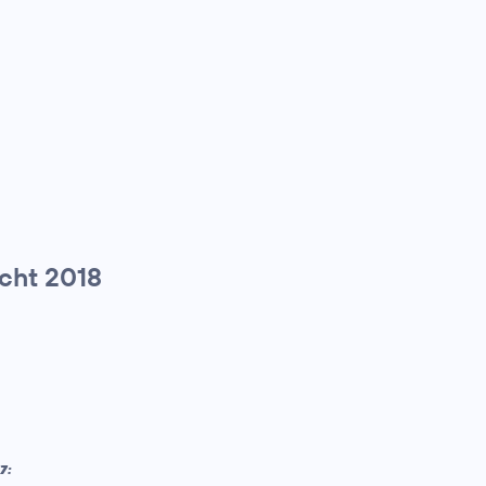
icht 2018
7: