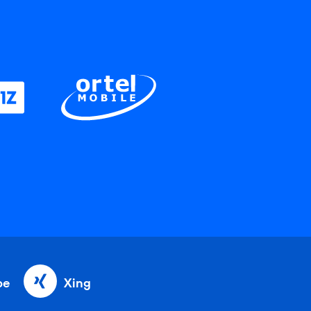
be
Xing