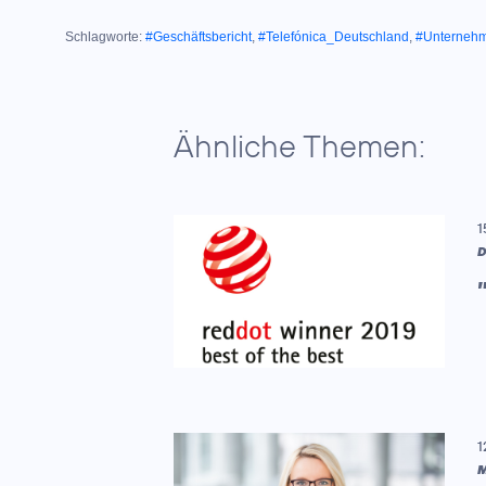
Schlagworte:
#Geschäftsbericht
,
#Telefónica_Deutschland
,
#Unterneh
Ähnliche Themen:
1
D
1
M