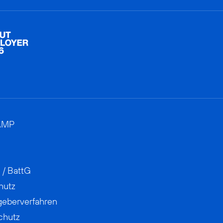
AMP
 / BattG
hutz
geberverfahren
chutz