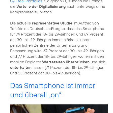
O
Free-Portfolios
. Sie geben O
Kunden die Freiheit,
2
2
die
Vorteile der Digitalisierung
auch unterwegs ohne
Kompromisse zu nutzen.
Die aktuelle
repräsentative Studie
im Auftrag von
Telefónica Deutschland
ergab, dass das Smartphone
1)
für 74 Prozent der 18- bis 29-Jährigen und 69 Prozent
der 30- bis 49-Jährigen immer stärker zu ihrer
persönlichen Zentrale der Unterhaltung und
Entspannung wird. 67 Prozent der 30- bis 49-Jährigen
und 77 Prozent der 18- bis 29-Jährigen wollen mit dem
mobilen Begleiter
Wartezeiten überbrücken
und sich
unterhalten
lassen (71 Prozent der 18- bis 29-Jährigen
und 53 Prozent der 30- bis 49-Jährigen).
Das Smartphone ist immer
und überall „on“