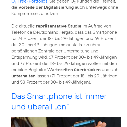
O
Free-Portfolios
. Sie geben O
Kunden die Freiheit,
2
2
die
Vorteile der Digitalisierung
auch unterwegs ohne
Kompromisse zu nutzen.
Die aktuelle
repräsentative Studie
im Auftrag von
Telefónica Deutschland
ergab, dass das Smartphone
1)
für 74 Prozent der 18- bis 29-Jährigen und 69 Prozent
der 30- bis 49-Jährigen immer stärker zu ihrer
persönlichen Zentrale der Unterhaltung und
Entspannung wird. 67 Prozent der 30- bis 49-Jährigen
und 77 Prozent der 18- bis 29-Jährigen wollen mit dem
mobilen Begleiter
Wartezeiten überbrücken
und sich
unterhalten
lassen (71 Prozent der 18- bis 29-Jährigen
und 53 Prozent der 30- bis 49-Jährigen).
Das Smartphone ist immer
und überall „on“