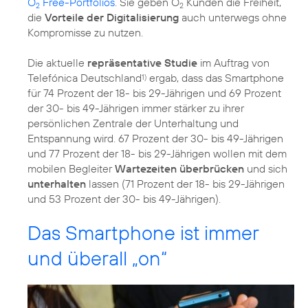
O
Free-Portfolios
. Sie geben O
Kunden die Freiheit,
2
2
die
Vorteile der Digitalisierung
auch unterwegs ohne
Kompromisse zu nutzen.
Die aktuelle
repräsentative Studie
im Auftrag von
Telefónica Deutschland
ergab, dass das Smartphone
1)
für 74 Prozent der 18- bis 29-Jährigen und 69 Prozent
der 30- bis 49-Jährigen immer stärker zu ihrer
persönlichen Zentrale der Unterhaltung und
Entspannung wird. 67 Prozent der 30- bis 49-Jährigen
und 77 Prozent der 18- bis 29-Jährigen wollen mit dem
mobilen Begleiter
Wartezeiten überbrücken
und sich
unterhalten
lassen (71 Prozent der 18- bis 29-Jährigen
und 53 Prozent der 30- bis 49-Jährigen).
Das Smartphone ist immer
und überall „on“