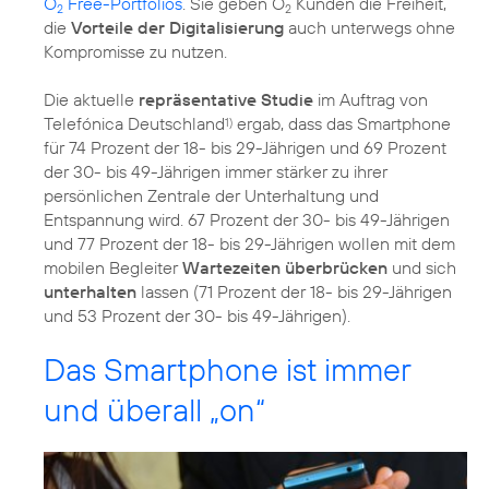
O
Free-Portfolios
. Sie geben O
Kunden die Freiheit,
2
2
die
Vorteile der Digitalisierung
auch unterwegs ohne
Kompromisse zu nutzen.
Die aktuelle
repräsentative Studie
im Auftrag von
Telefónica Deutschland
ergab, dass das Smartphone
1)
für 74 Prozent der 18- bis 29-Jährigen und 69 Prozent
der 30- bis 49-Jährigen immer stärker zu ihrer
persönlichen Zentrale der Unterhaltung und
Entspannung wird. 67 Prozent der 30- bis 49-Jährigen
und 77 Prozent der 18- bis 29-Jährigen wollen mit dem
mobilen Begleiter
Wartezeiten überbrücken
und sich
unterhalten
lassen (71 Prozent der 18- bis 29-Jährigen
und 53 Prozent der 30- bis 49-Jährigen).
Das Smartphone ist immer
und überall „on“