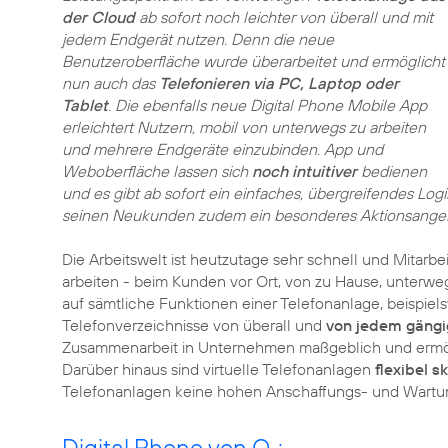
der Cloud
ab sofort noch leichter von überall und mit
jedem Endgerät nutzen. Denn die neue
Benutzeroberfläche wurde überarbeitet und ermöglicht
nun auch das
Telefonieren via PC, Laptop oder
Tablet
. Die ebenfalls neue Digital Phone Mobile App
erleichtert Nutzern, mobil von unterwegs zu arbeiten
und mehrere Endgeräte einzubinden. App und
Weboberfläche lassen sich
noch intuitiver
bedienen
und es gibt ab sofort ein einfaches, übergreifendes Lo
seinen Neukunden zudem ein besonderes Aktionsange
Die Arbeitswelt ist heutzutage sehr schnell und Mitarb
arbeiten - beim Kunden vor Ort, von zu Hause, unterwegs
auf sämtliche Funktionen einer Telefonanlage, beispiel
Telefonverzeichnisse von überall und
von jedem gängi
Zusammenarbeit in Unternehmen maßgeblich und ermögl
Darüber hinaus sind virtuelle Telefonanlagen
flexibel s
Telefonanlagen keine hohen Anschaffungs- und Wartu
Digital Phone von O
: