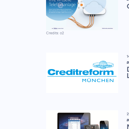
Credits: o2
1
D
2
D