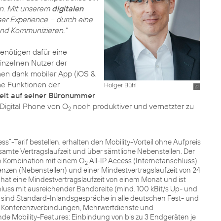
en. Mit unserem
digitalen
er Experience – durch eine
und Kommunizieren."
benötigen dafür eine
einzelnen Nutzer der
nen dank mobiler App (iOS &
e Funktionen der
Holger Bühl
eit auf seiner Büronummer
t Digital Phone von O
noch produktiver und vernetzter zu
2
ss“-Tarif bestellen, erhalten den Mobility-Vorteil ohne Aufpreis
samte Vertragslaufzeit und über sämtliche Nebenstellen. Der
in Kombination mit einem O
All-IP Access (Internetanschluss).
2
enzen (Nebenstellen) und einer Mindestvertragslaufzeit von 24
at eine Mindestvertragslaufzeit von einem Monat und ist
hluss mit ausreichender Bandbreite (mind. 100 kBit/s Up- und
s sind Standard-Inlandsgespräche in alle deutschen Fest- und
 Konferenzverbindungen, Mehrwertdienste und
de Mobility-Features: Einbindung von bis zu 3 Endgeräten je