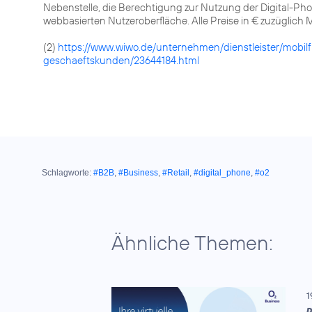
Nebenstelle, die Berechtigung zur Nutzung der Digital-Phon
webbasierten Nutzeroberfläche. Alle Preise in € zuzüglich 
(2)
https://www.wiwo.de/unternehmen/dienstleister/mobil
geschaeftskunden/23644184.html
Schlagworte:
#B2B
,
#Business
,
#Retail
,
#digital_phone
,
#o2
Ähnliche Themen:
1
D