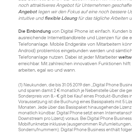
noch attraktiveres Angebot für Unternehmen geschaff
Angebot
legen wir den Fokus auf eine noch bessere Us
intuitive und
flexible Lösung
für das tägliche Arbeiten 
Die Einbindung
von Digital Phone ist einfach. Kunden 
ausreichende Internetbandbreite und Lizenzen für die 
Telefonanlage. Mobile Endgeräte von Mitarbeitern kön
Android) problemlos eingebunden werden und sämtlich
Telefonanlage nutzen. Dabei ist jeder Mitarbeiter
weltw
erreichbar. Mit zahlreichen innovativen Funktionen hilf
arbeiten, egal wo und wann.
(1) Neukunden, die bis 31.05.2019 den „Digital Phone Busine
und sparen damit 2 € monatlich je Nebenstelle über die ge
Sonderpreis von 8,- € gilt bei Kauf eines Produkt-Bundles 
Voraussetzung ist die Buchung eines Basispakets mit 5 Liz
Monaten. Jede über das Basispaket hinausgehende Lizenz h
monatlich kündbar. Digital Phone setzt einen Internetansc
Downstream pro Lizenz) voraus. Bei Digital Phone Busines
Mobilfunknetze inklusive (ausgenommen Rufumleitungen,
Sonderrufnummern). Digital Phone Business enthält folgen