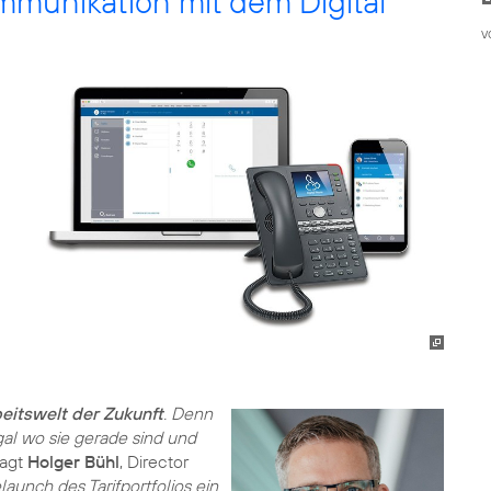
mmunikation mit dem Digital
v
beitswelt der Zukunft
. Denn
gal wo sie gerade sind und
sagt
Holger Bühl
, Director
unch des Tarifportfolios ein