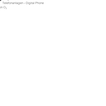
Telefonanlagen - Digital Phone
on O
2