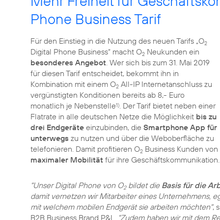
Mehr Freiheit für Geschäftsko
Phone Business Tarif
Für den Einstieg in die Nutzung des neuen Tarifs „O
2
Digital Phone Business“ macht O
Neukunden ein
2
besonderes Angebot
. Wer sich bis zum 31. Mai 2019
für diesen Tarif entscheidet, bekommt ihn in
Kombination mit einem O
All-IP Internetanschluss zu
2
vergünstigten Konditionen bereits ab 8,- Euro
monatlich je Nebenstelle
. Der Tarif bietet neben einer
1)
Flatrate in alle deutschen Netze die Möglichkeit
bis zu
drei Endgeräte
einzubinden, die
Smartphone App für
unterwegs
zu nutzen und über die Weboberfläche zu
telefonieren. Damit profitieren O
Business Kunden von
2
maximaler Mobilität
für ihre Geschäftskommunikation.
"Unser Digital Phone von O
bildet die
Basis für die Ar
2
damit vernetzen wir Mitarbeiter eines Unternehmens, e
mit welchem mobilen Endgerät sie arbeiten möchten"
, 
B2B Business Brand P&L.
"Zudem haben wir mit dem Rela