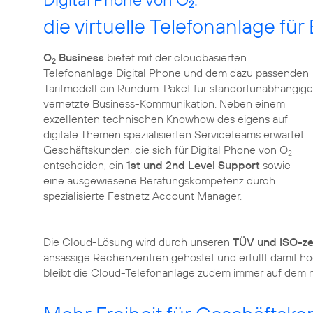
2
die virtuelle Telefonanlage fü
O
Business
bietet mit der cloudbasierten
2
Telefonanlage Digital Phone und dem dazu passenden
Tarifmodell ein Rundum-Paket für standortunabhängige
vernetzte Business-Kommunikation. Neben einem
exzellenten technischen Knowhow des eigens auf
digitale Themen spezialisierten Serviceteams erwartet
Geschäftskunden, die sich für Digital Phone von O
2
entscheiden, ein
1st und 2nd Level Support
sowie
eine ausgewiesene Beratungskompetenz durch
spezialisierte Festnetz Account Manager.
Die Cloud-Lösung wird durch unseren
TÜV und ISO-zer
ansässige Rechenzentren gehostet und erfüllt damit h
bleibt die Cloud-Telefonanlage zudem immer auf dem n