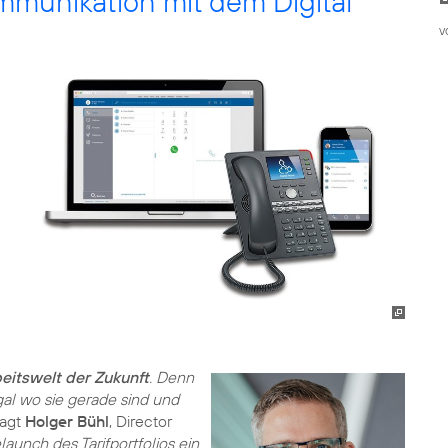
mmunikation mit dem Digital
v
beitswelt der Zukunft
. Denn
gal wo sie gerade sind und
sagt
Holger Bühl
, Director
unch des Tarifportfolios ein