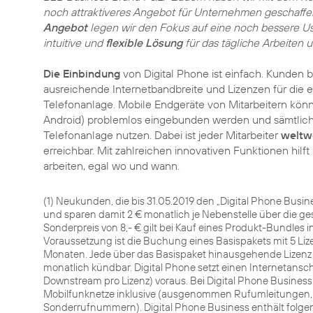
noch attraktiveres Angebot für Unternehmen geschaff
Angebot
legen wir den Fokus auf eine noch bessere Us
intuitive und
flexible Lösung
für das tägliche Arbeiten 
Die Einbindung
von Digital Phone ist einfach. Kunden 
ausreichende Internetbandbreite und Lizenzen für die 
Telefonanlage. Mobile Endgeräte von Mitarbeitern kön
Android) problemlos eingebunden werden und sämtlich
Telefonanlage nutzen. Dabei ist jeder Mitarbeiter
weltw
erreichbar. Mit zahlreichen innovativen Funktionen hilf
arbeiten, egal wo und wann.
(1) Neukunden, die bis 31.05.2019 den „Digital Phone Busine
und sparen damit 2 € monatlich je Nebenstelle über die ge
Sonderpreis von 8,- € gilt bei Kauf eines Produkt-Bundles 
Voraussetzung ist die Buchung eines Basispakets mit 5 Liz
Monaten. Jede über das Basispaket hinausgehende Lizenz h
monatlich kündbar. Digital Phone setzt einen Internetansc
Downstream pro Lizenz) voraus. Bei Digital Phone Busines
Mobilfunknetze inklusive (ausgenommen Rufumleitungen,
Sonderrufnummern). Digital Phone Business enthält folgen