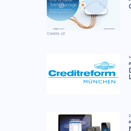
Credits: o2
1
D
2
D