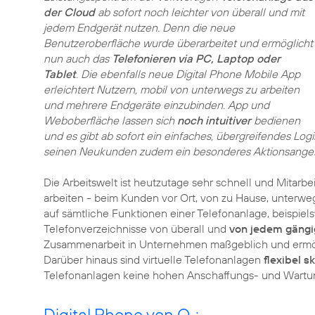
der Cloud
ab sofort noch leichter von überall und mit
jedem Endgerät nutzen. Denn die neue
Benutzeroberfläche wurde überarbeitet und ermöglicht
nun auch das
Telefonieren via PC, Laptop oder
Tablet
. Die ebenfalls neue Digital Phone Mobile App
erleichtert Nutzern, mobil von unterwegs zu arbeiten
und mehrere Endgeräte einzubinden. App und
Weboberfläche lassen sich
noch intuitiver
bedienen
und es gibt ab sofort ein einfaches, übergreifendes Lo
seinen Neukunden zudem ein besonderes Aktionsange
Die Arbeitswelt ist heutzutage sehr schnell und Mitarb
arbeiten - beim Kunden vor Ort, von zu Hause, unterwegs
auf sämtliche Funktionen einer Telefonanlage, beispiel
Telefonverzeichnisse von überall und
von jedem gängi
Zusammenarbeit in Unternehmen maßgeblich und ermögl
Darüber hinaus sind virtuelle Telefonanlagen
flexibel s
Telefonanlagen keine hohen Anschaffungs- und Wartu
Digital Phone von O
: