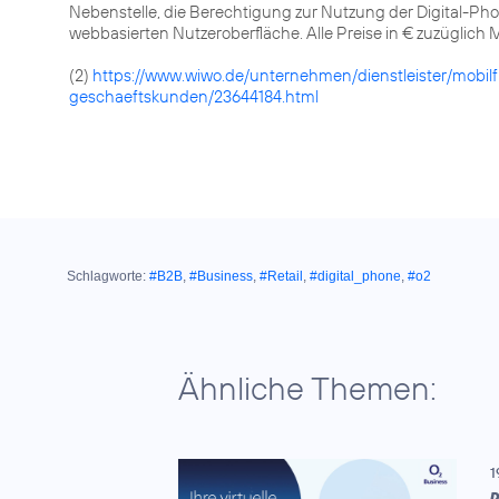
Nebenstelle, die Berechtigung zur Nutzung der Digital-Phon
webbasierten Nutzeroberfläche. Alle Preise in € zuzüglich 
(2)
https://www.wiwo.de/unternehmen/dienstleister/mobil
geschaeftskunden/23644184.html
Schlagworte:
#B2B
,
#Business
,
#Retail
,
#digital_phone
,
#o2
Ähnliche Themen:
1
D