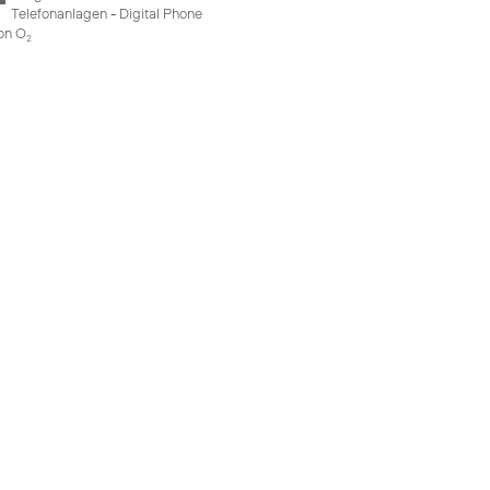
Telefonanlagen - Digital Phone
on O
2