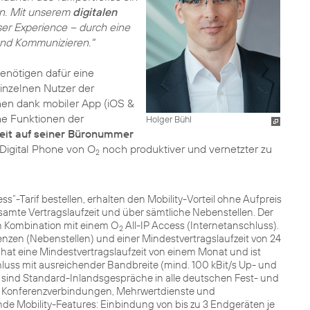
en. Mit unserem
digitalen
er Experience – durch eine
und Kommunizieren."
benötigen dafür eine
einzelnen Nutzer der
nen dank mobiler App (iOS &
e Funktionen der
Holger Bühl
eit auf seiner Büronummer
t Digital Phone von O
noch produktiver und vernetzter zu
2
ss“-Tarif bestellen, erhalten den Mobility-Vorteil ohne Aufpreis
samte Vertragslaufzeit und über sämtliche Nebenstellen. Der
in Kombination mit einem O
All-IP Access (Internetanschluss).
2
enzen (Nebenstellen) und einer Mindestvertragslaufzeit von 24
at eine Mindestvertragslaufzeit von einem Monat und ist
hluss mit ausreichender Bandbreite (mind. 100 kBit/s Up- und
s sind Standard-Inlandsgespräche in alle deutschen Fest- und
 Konferenzverbindungen, Mehrwertdienste und
de Mobility-Features: Einbindung von bis zu 3 Endgeräten je