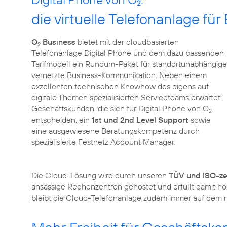
2
die virtuelle Telefonanlage fü
O
Business
bietet mit der cloudbasierten
2
Telefonanlage Digital Phone und dem dazu passenden
Tarifmodell ein Rundum-Paket für standortunabhängige
vernetzte Business-Kommunikation. Neben einem
exzellenten technischen Knowhow des eigens auf
digitale Themen spezialisierten Serviceteams erwartet
Geschäftskunden, die sich für Digital Phone von O
2
entscheiden, ein
1st und 2nd Level Support
sowie
eine ausgewiesene Beratungskompetenz durch
spezialisierte Festnetz Account Manager.
Die Cloud-Lösung wird durch unseren
TÜV und ISO-zer
ansässige Rechenzentren gehostet und erfüllt damit h
bleibt die Cloud-Telefonanlage zudem immer auf dem n