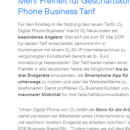
Mehr Freiheit für Geschäftsko
Phone Business Tarif
Für den Einstieg in die Nutzung des neuen Tarifs „O
2
Digital Phone Business“ macht O
Neukunden ein
2
besonderes Angebot
. Wer sich bis zum 31. Mai 2019
für diesen Tarif entscheidet, bekommt ihn in
Kombination mit einem O
All-IP Internetanschluss zu
2
vergünstigten Konditionen bereits ab 8,- Euro
monatlich je Nebenstelle
. Der Tarif bietet neben einer
1)
Flatrate in alle deutschen Netze die Möglichkeit
bis zu
drei Endgeräte
einzubinden, die
Smartphone App für
unterwegs
zu nutzen und über die Weboberfläche zu
telefonieren. Damit profitieren O
Business Kunden von
2
maximaler Mobilität
für ihre Geschäftskommunikation.
"Unser Digital Phone von O
bildet die
Basis für die Ar
2
damit vernetzen wir Mitarbeiter eines Unternehmens, e
mit welchem mobilen Endgerät sie arbeiten möchten"
, 
B2B Business Brand P&L.
"Zudem haben wir mit dem Rela