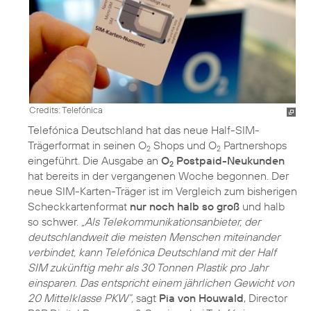
Credits: Telefónica
Telefónica Deutschland hat das neue Half-SIM-
Trägerformat in seinen O
Shops und O
Partnershops
2
2
eingeführt. Die Ausgabe an
O
Postpaid-Neukunden
2
hat bereits in der vergangenen Woche begonnen. Der
neue SIM-Karten-Träger ist im Vergleich zum bisherigen
Scheckkartenformat
nur noch halb so groß
und halb
so schwer.
„Als Telekommunikationsanbieter, der
deutschlandweit die meisten Menschen miteinander
verbindet, kann Telefónica Deutschland mit der Half
SIM zukünftig mehr als 30 Tonnen Plastik pro Jahr
einsparen. Das entspricht einem jährlichen Gewicht von
20 Mittelklasse PKW“,
sagt
Pia von Houwald
, Director