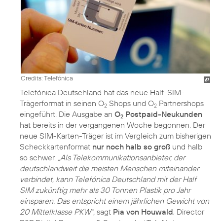
Credits: Telefónica
Telefónica Deutschland hat das neue Half-SIM-
Trägerformat in seinen O
Shops und O
Partnershops
2
2
eingeführt. Die Ausgabe an
O
Postpaid-Neukunden
2
hat bereits in der vergangenen Woche begonnen. Der
neue SIM-Karten-Träger ist im Vergleich zum bisherigen
Scheckkartenformat
nur noch halb so groß
und halb
so schwer.
„Als Telekommunikationsanbieter, der
deutschlandweit die meisten Menschen miteinander
verbindet, kann Telefónica Deutschland mit der Half
SIM zukünftig mehr als 30 Tonnen Plastik pro Jahr
einsparen. Das entspricht einem jährlichen Gewicht von
20 Mittelklasse PKW“,
sagt
Pia von Houwald
, Director