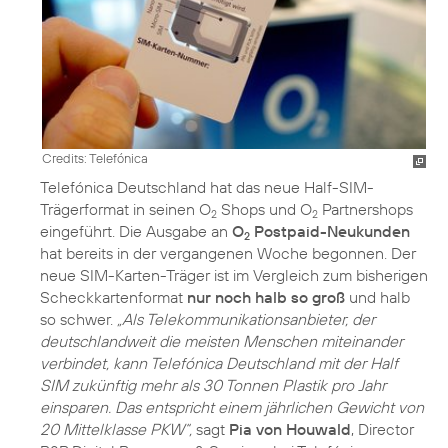
Credits: Telefónica
Telefónica Deutschland hat das neue Half-SIM-
Trägerformat in seinen O
Shops und O
Partnershops
2
2
eingeführt. Die Ausgabe an
O
Postpaid-Neukunden
2
hat bereits in der vergangenen Woche begonnen. Der
neue SIM-Karten-Träger ist im Vergleich zum bisherigen
Scheckkartenformat
nur noch halb so groß
und halb
so schwer.
„Als Telekommunikationsanbieter, der
deutschlandweit die meisten Menschen miteinander
verbindet, kann Telefónica Deutschland mit der Half
SIM zukünftig mehr als 30 Tonnen Plastik pro Jahr
einsparen. Das entspricht einem jährlichen Gewicht von
20 Mittelklasse PKW“,
sagt
Pia von Houwald
, Director