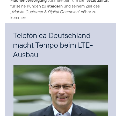
Flächenversorgung
vorantreiben, um die
Netzqualität
für seine Kunden zu
steigern
und seinem Ziel des
„Mobile Customer & Digital Champion“
näher zu
kommen.
Telefónica Deutschland
macht Tempo beim LTE-
Ausbau