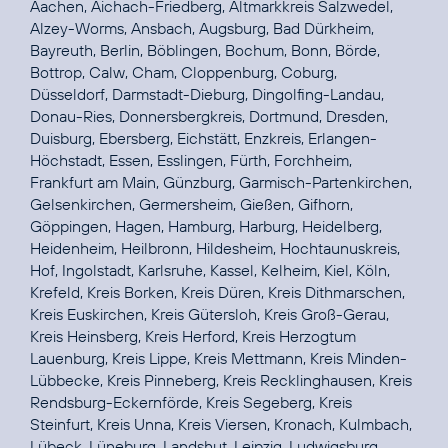
Aachen, Aichach-Friedberg, Altmarkkreis Salzwedel,
Alzey-Worms, Ansbach, Augsburg, Bad Dürkheim,
Bayreuth, Berlin, Böblingen, Bochum, Bonn, Börde,
Bottrop, Calw, Cham, Cloppenburg, Coburg,
Düsseldorf, Darmstadt-Dieburg, Dingolfing-Landau,
Donau-Ries, Donnersbergkreis, Dortmund, Dresden,
Duisburg, Ebersberg, Eichstätt, Enzkreis, Erlangen-
Höchstadt, Essen, Esslingen, Fürth, Forchheim,
Frankfurt am Main, Günzburg, Garmisch-Partenkirchen,
Gelsenkirchen, Germersheim, Gießen, Gifhorn,
Göppingen, Hagen, Hamburg, Harburg, Heidelberg,
Heidenheim, Heilbronn, Hildesheim, Hochtaunuskreis,
Hof, Ingolstadt, Karlsruhe, Kassel, Kelheim, Kiel, Köln,
Krefeld, Kreis Borken, Kreis Düren, Kreis Dithmarschen,
Kreis Euskirchen, Kreis Gütersloh, Kreis Groß-Gerau,
Kreis Heinsberg, Kreis Herford, Kreis Herzogtum
Lauenburg, Kreis Lippe, Kreis Mettmann, Kreis Minden-
Lübbecke, Kreis Pinneberg, Kreis Recklinghausen, Kreis
Rendsburg-Eckernförde, Kreis Segeberg, Kreis
Steinfurt, Kreis Unna, Kreis Viersen, Kronach, Kulmbach,
Lübeck, Lüneburg, Landshut, Leipzig, Ludwigsburg,