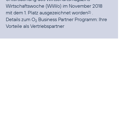
Wirtschaftswoche (WiWo) im November 2018
mit dem 1. Platz ausgezeichnet worden
.
2)
Details zum O
Business Partner Programm:
Ihre
2
Vorteile als Vertriebspartner