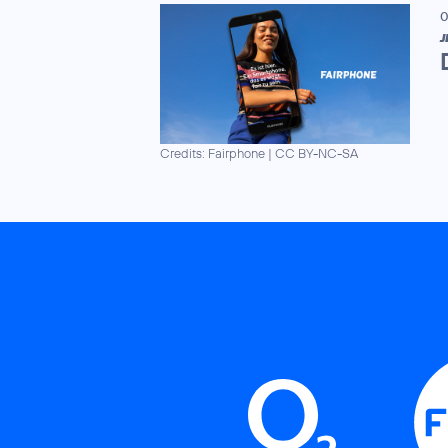
0
J
Credits: Fairphone
|
CC BY-NC-SA