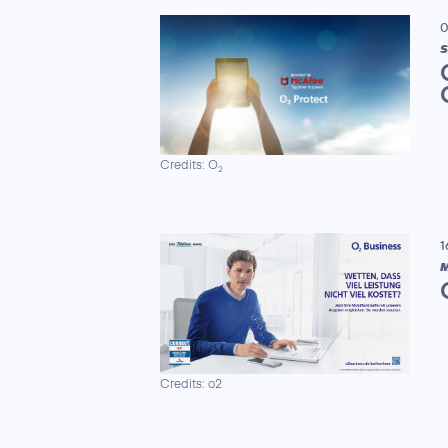
0
S
Credits: O
2
1
M
Credits: o2