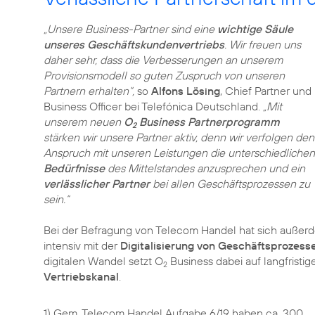
„Unsere Business-Partner sind eine
wichtige Säule
unseres Geschäftskundenvertriebs
. Wir freuen uns
daher sehr, dass die Verbesserungen an unserem
Provisionsmodell so guten Zuspruch von unseren
Partnern erhalten“,
so
Alfons Lösing
, Chief Partner und
Business Officer bei Telefónica Deutschland.
„Mit
unserem neuen
O
Business Partnerprogramm
2
stärken wir unsere Partner aktiv, denn wir verfolgen den
Anspruch mit unseren Leistungen die unterschiedlichen
Bedürfnisse
des Mittelstandes anzusprechen und ein
verlässlicher Partner
bei allen Geschäftsprozessen zu
sein.“
Bei der Befragung von Telecom Handel hat sich außerd
intensiv mit der
Digitalisierung von Geschäftsprozess
digitalen Wandel setzt O
Business dabei auf langfrist
2
Vertriebskanal
.
1) Gem. Telecom Handel Aufgabe 6/19 haben ca. 300