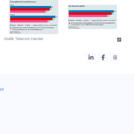
Grafik: Telecom Handel
o2