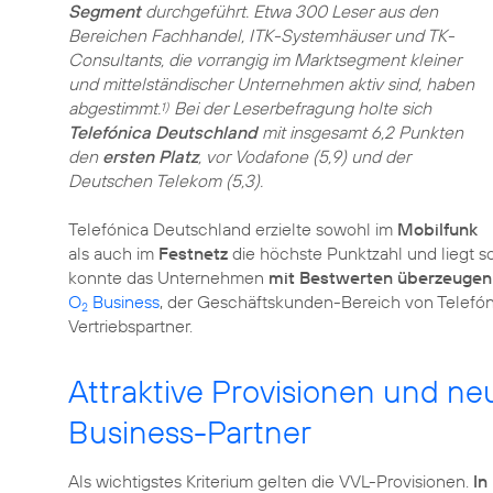
Segment
durchgeführt. Etwa 300 Leser aus den
Bereichen Fachhandel, ITK-Systemhäuser und TK-
Consultants, die vorrangig im Marktsegment kleiner
und mittelständischer Unternehmen aktiv sind, haben
abgestimmt.
Bei der Leserbefragung holte sich
1)
Telefónica Deutschland
mit insgesamt 6,2 Punkten
den
ersten Platz
, vor Vodafone (5,9) und der
Deutschen Telekom (5,3).
Telefónica Deutschland erzielte sowohl im
Mobilfunk
als auch im
Festnetz
die höchste Punktzahl und liegt s
konnte das Unternehmen
mit Bestwerten überzeugen
O
Business
, der Geschäftskunden-Bereich von Telefón
2
Vertriebspartner.
Attraktive Provisionen und n
Business-Partner
Als wichtigstes Kriterium gelten die VVL-Provisionen.
In