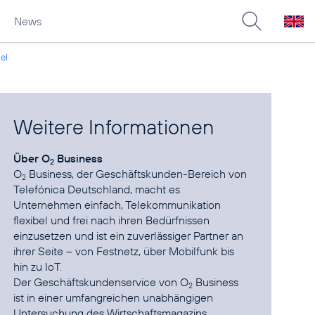
News
el
Weitere Informationen
Über O
Business
2
O
Business, der Geschäftskunden-Bereich von
2
Telefónica Deutschland, macht es
Unternehmen einfach, Telekommunikation
flexibel und frei nach ihren Bedürfnissen
einzusetzen und ist ein zuverlässiger Partner an
ihrer Seite – von Festnetz, über Mobilfunk bis
hin zu IoT.
Der Geschäftskundenservice von O
Business
2
ist in einer umfangreichen unabhängigen
Untersuchung des Wirtschaftsmagazins