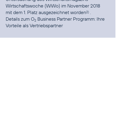
Wirtschaftswoche (WiWo) im November 2018
mit dem 1. Platz ausgezeichnet worden
.
2)
Details zum O
Business Partner Programm:
Ihre
2
Vorteile als Vertriebspartner