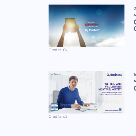
0
S
Credits: O
2
1
M
Credits: o2