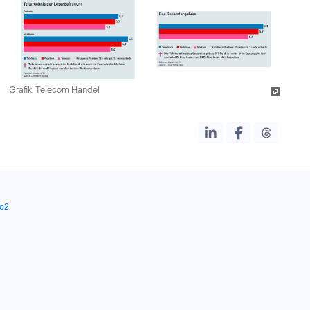
Grafik: Telecom Handel
o2