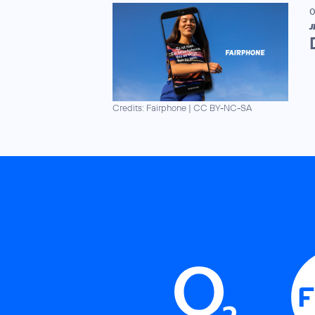
0
J
Credits: Fairphone
|
CC BY-NC-SA