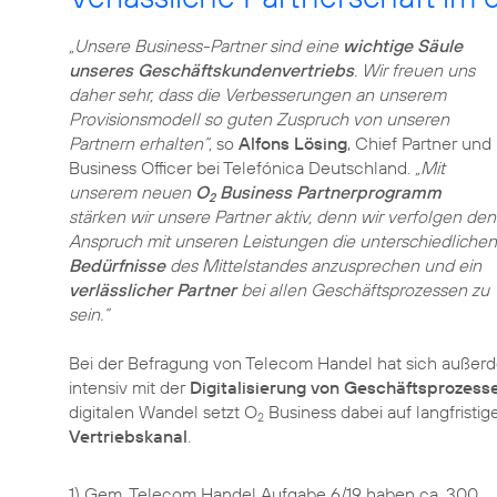
„Unsere Business-Partner sind eine
wichtige Säule
unseres Geschäftskundenvertriebs
. Wir freuen uns
daher sehr, dass die Verbesserungen an unserem
Provisionsmodell so guten Zuspruch von unseren
Partnern erhalten“,
so
Alfons Lösing
, Chief Partner und
Business Officer bei Telefónica Deutschland.
„Mit
unserem neuen
O
Business Partnerprogramm
2
stärken wir unsere Partner aktiv, denn wir verfolgen den
Anspruch mit unseren Leistungen die unterschiedlichen
Bedürfnisse
des Mittelstandes anzusprechen und ein
verlässlicher Partner
bei allen Geschäftsprozessen zu
sein.“
Bei der Befragung von Telecom Handel hat sich außerd
intensiv mit der
Digitalisierung von Geschäftsprozess
digitalen Wandel setzt O
Business dabei auf langfrist
2
Vertriebskanal
.
1) Gem. Telecom Handel Aufgabe 6/19 haben ca. 300