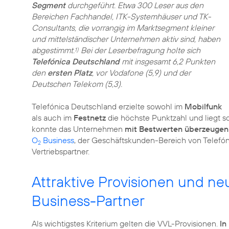
Segment
durchgeführt. Etwa 300 Leser aus den
Bereichen Fachhandel, ITK-Systemhäuser und TK-
Consultants, die vorrangig im Marktsegment kleiner
und mittelständischer Unternehmen aktiv sind, haben
abgestimmt.
Bei der Leserbefragung holte sich
1)
Telefónica Deutschland
mit insgesamt 6,2 Punkten
den
ersten Platz
, vor Vodafone (5,9) und der
Deutschen Telekom (5,3).
Telefónica Deutschland erzielte sowohl im
Mobilfunk
als auch im
Festnetz
die höchste Punktzahl und liegt s
konnte das Unternehmen
mit Bestwerten überzeugen
O
Business
, der Geschäftskunden-Bereich von Telefón
2
Vertriebspartner.
Attraktive Provisionen und n
Business-Partner
Als wichtigstes Kriterium gelten die VVL-Provisionen.
In