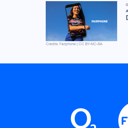
0
J
Credits: Fairphone
|
CC BY-NC-SA