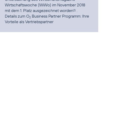
Wirtschaftswoche (WiWo) im November 2018
mit dem 1. Platz ausgezeichnet worden
.
2)
Details zum O
Business Partner Programm:
Ihre
2
Vorteile als Vertriebspartner