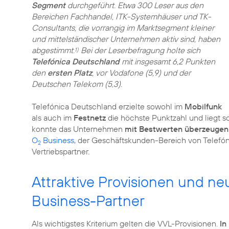
Segment
durchgeführt. Etwa 300 Leser aus den
Bereichen Fachhandel, ITK-Systemhäuser und TK-
Consultants, die vorrangig im Marktsegment kleiner
und mittelständischer Unternehmen aktiv sind, haben
abgestimmt.
Bei der Leserbefragung holte sich
1)
Telefónica Deutschland
mit insgesamt 6,2 Punkten
den
ersten Platz
, vor Vodafone (5,9) und der
Deutschen Telekom (5,3).
Telefónica Deutschland erzielte sowohl im
Mobilfunk
als auch im
Festnetz
die höchste Punktzahl und liegt s
konnte das Unternehmen
mit Bestwerten überzeugen
O
Business
, der Geschäftskunden-Bereich von Telefón
2
Vertriebspartner.
Attraktive Provisionen und n
Business-Partner
Als wichtigstes Kriterium gelten die VVL-Provisionen.
In