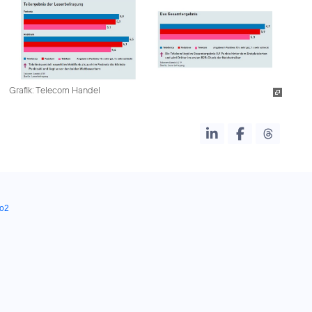
Grafik: Telecom Handel
o2