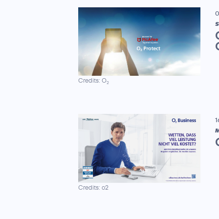
0
S
Credits: O
2
1
M
Credits: o2