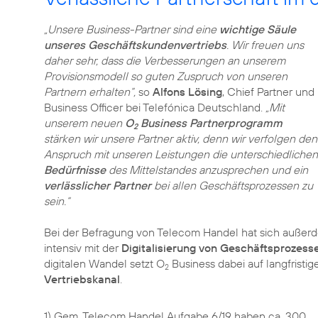
„Unsere Business-Partner sind eine
wichtige Säule
unseres Geschäftskundenvertriebs
. Wir freuen uns
daher sehr, dass die Verbesserungen an unserem
Provisionsmodell so guten Zuspruch von unseren
Partnern erhalten“,
so
Alfons Lösing
, Chief Partner und
Business Officer bei Telefónica Deutschland.
„Mit
unserem neuen
O
Business Partnerprogramm
2
stärken wir unsere Partner aktiv, denn wir verfolgen den
Anspruch mit unseren Leistungen die unterschiedlichen
Bedürfnisse
des Mittelstandes anzusprechen und ein
verlässlicher Partner
bei allen Geschäftsprozessen zu
sein.“
Bei der Befragung von Telecom Handel hat sich außerd
intensiv mit der
Digitalisierung von Geschäftsprozess
digitalen Wandel setzt O
Business dabei auf langfrist
2
Vertriebskanal
.
1) Gem. Telecom Handel Aufgabe 6/19 haben ca. 300