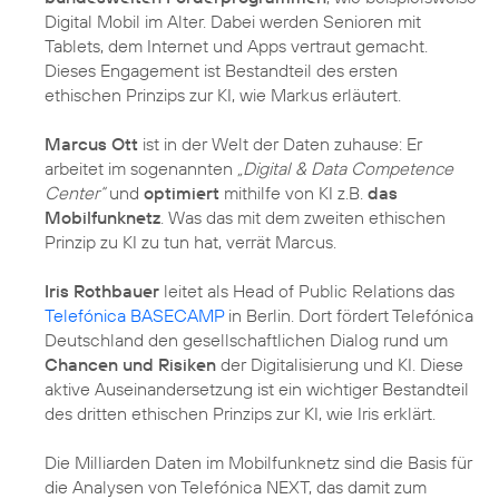
Digital Mobil im Alter
. Dabei werden Senioren mit
Tablets, dem Internet und Apps vertraut gemacht.
Dieses Engagement ist Bestandteil des ersten
ethischen Prinzips zur KI, wie Markus erläutert.
Marcus Ott
ist in der Welt der Daten zuhause: Er
arbeitet im sogenannten
„Digital & Data Competence
Center“
und
optimiert
mithilfe von KI z.B.
das
Mobilfunknetz
. Was das mit dem zweiten ethischen
Prinzip zu KI zu tun hat, verrät Marcus.
Iris Rothbauer
leitet als Head of Public Relations das
Telefónica BASECAMP
in Berlin. Dort fördert Telefónica
Deutschland den gesellschaftlichen Dialog rund um
Chancen und Risiken
der Digitalisierung und KI. Diese
aktive Auseinandersetzung ist ein wichtiger Bestandteil
des dritten ethischen Prinzips zur KI, wie Iris erklärt.
Die Milliarden Daten im Mobilfunknetz sind die Basis für
die Analysen von
Telefónica NEXT
, das damit zum