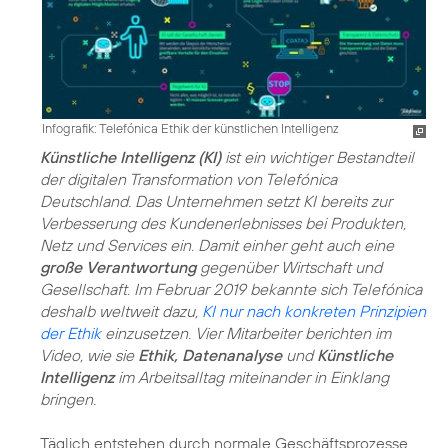
Infografik: Telefónica Ethik der künstlichen Intelligenz
Künstliche Intelligenz (KI)
ist ein wichtiger Bestandteil
der digitalen Transformation von Telefónica
Deutschland. Das Unternehmen setzt KI bereits zur
Verbesserung des Kundenerlebnisses bei Produkten,
Netz und Services ein. Damit einher geht auch eine
große Verantwortung
gegenüber Wirtschaft und
Gesellschaft. Im Februar 2019 bekannte sich Telefónica
deshalb weltweit dazu,
KI nur nach konkreten Prinzipien
der Ethik
einzusetzen. Vier Mitarbeiter berichten im
Video, wie sie
Ethik, Datenanalyse
und
Künstliche
Intelligenz
im Arbeitsalltag miteinander in Einklang
bringen.
Täglich entstehen durch normale Geschäftsprozesse