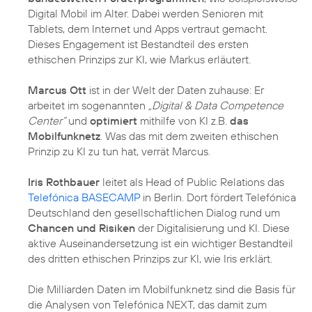
Digital Mobil im Alter
. Dabei werden Senioren mit
Tablets, dem Internet und Apps vertraut gemacht.
Dieses Engagement ist Bestandteil des ersten
ethischen Prinzips zur KI, wie Markus erläutert.
Marcus Ott
ist in der Welt der Daten zuhause: Er
arbeitet im sogenannten
„Digital & Data Competence
Center“
und
optimiert
mithilfe von KI z.B.
das
Mobilfunknetz
. Was das mit dem zweiten ethischen
Prinzip zu KI zu tun hat, verrät Marcus.
Iris Rothbauer
leitet als Head of Public Relations das
Telefónica BASECAMP
in Berlin. Dort fördert Telefónica
Deutschland den gesellschaftlichen Dialog rund um
Chancen und Risiken
der Digitalisierung und KI. Diese
aktive Auseinandersetzung ist ein wichtiger Bestandteil
des dritten ethischen Prinzips zur KI, wie Iris erklärt.
Die Milliarden Daten im Mobilfunknetz sind die Basis für
die Analysen von
Telefónica NEXT
, das damit zum