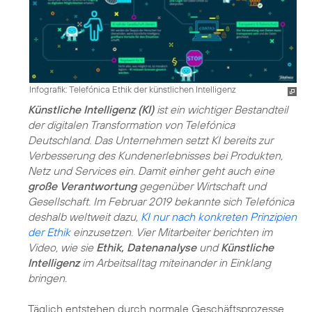
Infografik: Telefónica Ethik der künstlichen Intelligenz
Künstliche Intelligenz (KI)
ist ein wichtiger Bestandteil
der digitalen Transformation von Telefónica
Deutschland. Das Unternehmen setzt KI bereits zur
Verbesserung des Kundenerlebnisses bei Produkten,
Netz und Services ein. Damit einher geht auch eine
große Verantwortung
gegenüber Wirtschaft und
Gesellschaft. Im Februar 2019 bekannte sich Telefónica
deshalb weltweit dazu,
KI nur nach konkreten Prinzipien
der Ethik
einzusetzen. Vier Mitarbeiter berichten im
Video, wie sie
Ethik, Datenanalyse
und
Künstliche
Intelligenz
im Arbeitsalltag miteinander in Einklang
bringen.
Täglich entstehen durch normale Geschäftsprozesse