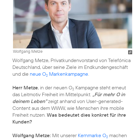
Wolfgang Metze
Wolfgang Metze, Privatkundenvorstand von Telefónica
Deutschland, über seine Ziele im Endkundengeschäft
und die
neue O
Markenkampagne
.
2
Herr Metze
, in der neuen O
Kampagne steht erneut
2
das Leitmotiv Freiheit im Mittelpunkt.
„Für mehr O in
deinem Leben“
zeigt anhand von User-generated-
Content aus dem WWW, wie Menschen ihre mobile
Freiheit nutzen.
Was bedeutet dies konkret für ihre
Kunden?
Wolfgang Metze:
Mit unserer
Kernmarke O
machen
2