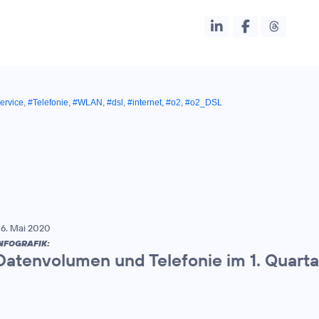
ervice
,
#Telefonie
,
#WLAN
,
#dsl
,
#internet
,
#o2
,
#o2_DSL
6. Mai 2020
NFOGRAFIK:
Datenvolumen und Telefonie im 1. Quart