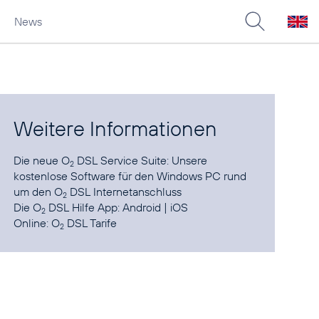
News
Weitere Informationen
Die neue O
DSL Service Suite:
Unsere
2
kostenlose Software für den Windows PC rund
um den O
DSL Internetanschluss
2
Die O
DSL Hilfe App:
Android
|
iOS
2
Online:
O
DSL Tarife
2