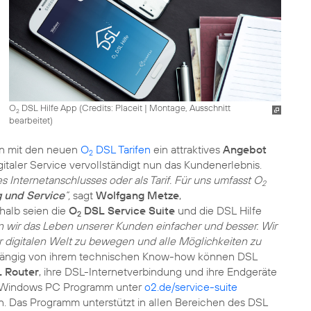
O
DSL Hilfe App (
Credits: Placeit
|
Montage, Ausschnitt
2
bearbeitet
)
en mit den neuen
O
DSL Tarifen
ein attraktives
Angebot
2
gitaler Service vervollständigt nun das Kundenerlebnis.
es Internetanschlusses oder als Tarif. Für uns umfasst O
2
g und Service
“,
sagt
Wolfgang Metze
,
halb seien die
O
DSL Service Suite
und die DSL Hilfe
2
 wir das Leben unserer Kunden einfacher und besser. Wir
der digitalen Welt zu bewegen und alle Möglichkeiten zu
ngig von ihrem technischen Know-how können DSL
 Router
, ihre DSL-Internetverbindung und ihre Endgeräte
ose Windows PC Programm unter
o2.de/service-suite
n. Das Programm unterstützt in allen Bereichen des DSL