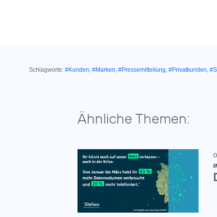
Schlagworte:
#Kunden
,
#Marken
,
#Pressemitteilung
,
#Privatkunden
,
#S
Ähnliche Themen:
0
I