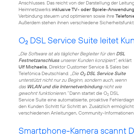
Anschlusses. Das reicht von der Darstellung der Leitun
Heimnetzwerks
inklusive TV- oder Spiele-Anwendun
Verbindung steuern und optimieren sowie ihre
Telefoni
Außerdem stehen ihnen verschiedene Sicherheitsfunkt
O
DSL Service Suite leitet Kun
2
„Die Software ist als täglicher Begleiter für den
DSL
Festnetzanschluss
unserer Kunden konzipiert“,
erklärt
Ulf Michaelis
, Direktor Customer Service & Sales bei
Telefónica Deutschland.
„Die
O
DSL Service Suite
2
unterstützt nicht nur zu Beginn, sondern auch, wenn
das
WLAN und die Internetverbindung
nicht wie
gewohnt funktionieren.“
Dann startet die O
DSL
2
Service Suite eine automatisierte, proaktive Fehlerdia
den Kunden Schritt für Schritt an. Zusätzlich ermöglich
verschiedenen Anleitungen, Community-Informationen,
Smartphone-Kamera scannt D