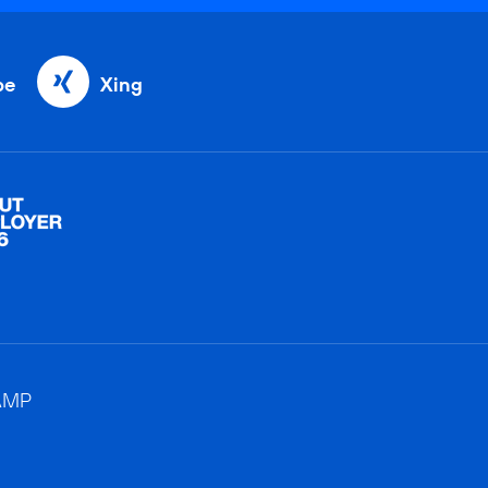
be
Xing
AMP