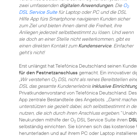
2
zwei umfassenden
digitalen Anwendungen
. Die
O
2
DSL Service Suite
für Laptop oder PC und die DSL
Hilfe App fürs Smartphone navigieren Kunden sicher
zum Ziel und bieten ihnen damit die Freiheit, ihre
Anliegen jederzeit selbstbestimmt zu lösen. Und wenn
sie doch an einer Stelle nicht weiterkommen, gibt es
einen direkten Kontakt zum
Kundenservice
. Einfacher
geht‘s nicht!
Erst unlängst hat Telefónica Deutschland seinen Kund
für den Festnetzanschluss
gemacht. Ein innovativer di
„Wir verstehen O
DSL nicht als reines Bereitstellen ein
2
DSL das gesamte Kundenerlebnis
inklusive Einrichtun
Privatkundenvorstand von Telefónica Deutschland. Des
App zentrale Bestandteile des Angebots.
„Damit machen
unterstützen sie gezielt dabei, sich selbstbestimmt in 
nutzen, die sich durch ihren Anschluss ergeben.“
Unabhä
Neukunden mithilfe der O
DSL Service Suite ihren
DSL
2
selbständig einrichten. Sie können sich das kostenl
herunterladen und auf ihrem PC oder Laptop installiere