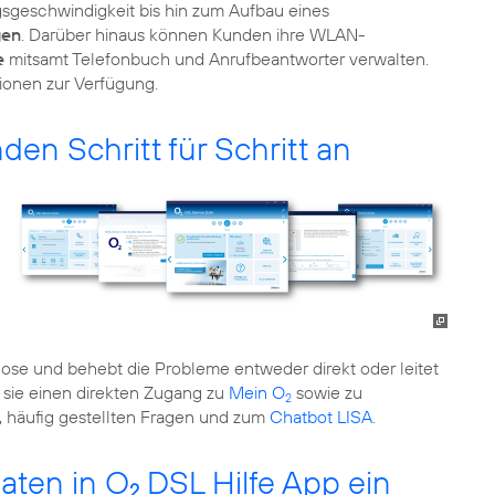
gsgeschwindigkeit bis hin zum Aufbau eines
gen
. Darüber hinaus können Kunden ihre WLAN-
e
mitsamt Telefonbuch und Anrufbeantworter verwalten.
ionen zur Verfügung.
den Schritt für Schritt an
gnose und behebt die Probleme entweder direkt oder leitet
t sie einen direkten Zugang zu
Mein O
sowie zu
2
 häufig gestellten Fragen und zum
Chatbot LISA
.
aten in O
DSL Hilfe App ein
2