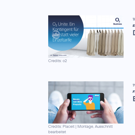
1
E
Credits: o2
1
F
Credits: Placeit
|
Montage, Ausschnitt
bearbeitet