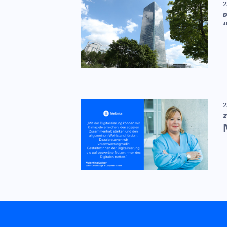
2
D
2
Z