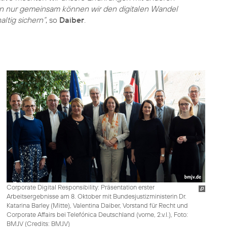
n nur gemeinsam können wir den digitalen Wandel
ltig sichern“
, so
Daiber
.
Corporate Digital Responsibility: Präsentation erster
Arbeitsergebnisse am 8. Oktober mit Bundesjustizministerin Dr.
Katarina Barley (Mitte), Valentina Daiber, Vorstand für Recht und
Corporate Affairs bei Telefónica Deutschland (vorne, 2.v.l.), Foto:
BMJV (
Credits: BMJV
)