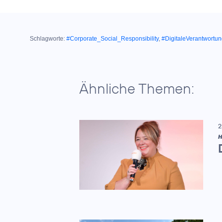
Schlagworte:
#Corporate_Social_Responsibility
,
#DigitaleVerantwortu
Ähnliche Themen:
2
H