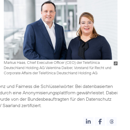
Markus Haas, Chief Executive Officer (CEO) der Telefónica
Deutschland Holding AG Valentina Daiber, Vorstand für Recht und
Corporate Affairs der Telefónica Deutschland Holding AG
z und Fairness die Schlüsselwörter. Bei datenbasierten
durch eine
Anonymisierungsplattform
gewährleistet. Dabei
 wurde von der Bundesbeauftragten für den Datenschutz
Saarland zertifiziert.