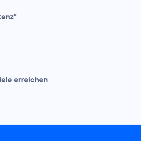
tenz”
iele erreichen