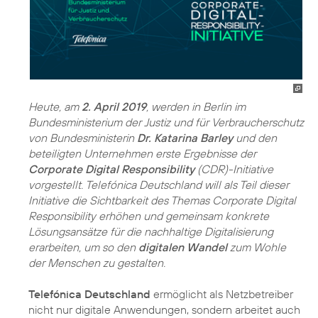
Heute, am
2. April 2019
, werden in Berlin im
Bundesministerium der Justiz und für Verbraucherschutz
von Bundesministerin
Dr. Katarina Barley
und den
beteiligten Unternehmen erste Ergebnisse der
Corporate Digital Responsibility
(CDR)-Initiative
vorgestellt. Telefónica Deutschland will als Teil dieser
Initiative die Sichtbarkeit des Themas Corporate Digital
Responsibility erhöhen und gemeinsam konkrete
Lösungsansätze für die nachhaltige Digitalisierung
erarbeiten, um so den
digitalen Wandel
zum Wohle
der Menschen zu gestalten.
Telefónica Deutschland
ermöglicht als Netzbetreiber
nicht nur digitale Anwendungen, sondern arbeitet auch