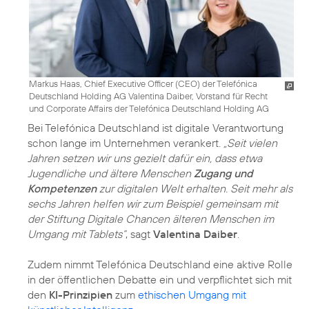
Markus Haas, Chief Executive Officer (CEO) der Telefónica
Deutschland Holding AG Valentina Daiber, Vorstand für Recht
und Corporate Affairs der Telefónica Deutschland Holding AG
Bei Telefónica Deutschland ist digitale Verantwortung
schon lange im Unternehmen verankert.
„Seit vielen
Jahren setzen wir uns gezielt dafür ein, dass etwa
Jugendliche und ältere Menschen
Zugang und
Kompetenzen
zur digitalen Welt erhalten. Seit mehr als
sechs Jahren helfen wir zum Beispiel gemeinsam mit
der Stiftung Digitale Chancen älteren Menschen im
Umgang mit Tablets“
, sagt
Valentina Daiber
.
Zudem nimmt Telefónica Deutschland eine aktive Rolle
in der öffentlichen Debatte ein und verpflichtet sich mit
den
KI-Prinzipien
zum
ethischen Umgang mit