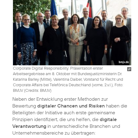
Corporate Digital Responsibility: Präsentation erster
Arbeitsergebnisse am 8. Oktober mit Bundesjustizministerin Dr.
Katarina Barley (Mitte), Valentina Daiber, Vorstand für Recht und
Corporate Affairs bei Telefónica Deutschland (vorne, 2.v.l.), Foto:
BMJV (
Credits: BMJV
)
Neben der Entwicklung erster Methoden zur
Bewertung
digitaler Chancen und Risiken
haben die
Beteiligten der Initiative auch erste gemeinsame
Prinzipien identifiziert, die uns helfen, die
digitale
Verantwortung
in unterschiedliche Branchen und
Unternehmensbereiche zu übertragen: