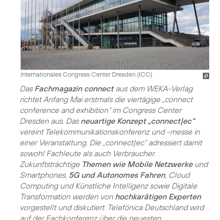
Internationales Congress Center Dresden (ICC)
Das
Fachmagazin connect
aus dem WEKA-Verlag
richtet Anfang Mai erstmals die viertägige „connect
conference and exhibition“ im Congress Center
Dresden aus. Das
neuartige Konzept „connect|ec“
vereint Telekommunikationskonferenz und -messe in
einer Veranstaltung. Die „connect|ec“ adressiert damit
sowohl Fachleute als auch Verbraucher.
Zukunftsträchtige
Themen wie Mobile Netzwerke
und
Smartphones,
5G und Autonomes Fahren
, Cloud
Computing und Künstliche Intelligenz sowie Digitale
Transformation werden von
hochkarätigen Experten
vorgestellt und diskutiert. Telefónica Deutschland wird
auf der Fachkonferenz über die neuesten