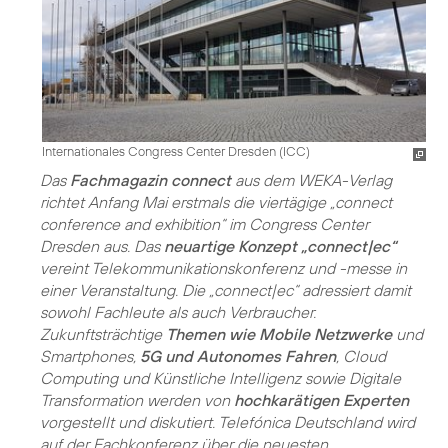
Internationales Congress Center Dresden (ICC)
Das
Fachmagazin connect
aus dem WEKA-Verlag
richtet Anfang Mai erstmals die viertägige „connect
conference and exhibition“ im Congress Center
Dresden aus. Das
neuartige Konzept „connect|ec“
vereint Telekommunikationskonferenz und -messe in
einer Veranstaltung. Die „connect|ec“ adressiert damit
sowohl Fachleute als auch Verbraucher.
Zukunftsträchtige
Themen wie Mobile Netzwerke
und
Smartphones,
5G und Autonomes Fahren
, Cloud
Computing und Künstliche Intelligenz sowie Digitale
Transformation werden von
hochkarätigen Experten
vorgestellt und diskutiert. Telefónica Deutschland wird
auf der Fachkonferenz über die neuesten