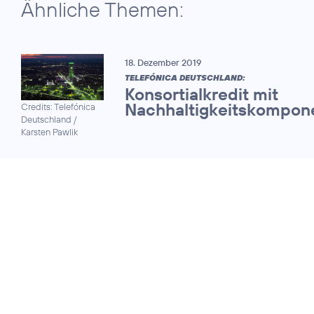
Ähnliche Themen:
18. Dezember 2019
TELEFÓNICA DEUTSCHLAND:
Konsortialkredit mit
Nachhaltigkeitskompon
Credits: Telefónica
Deutschland /
Karsten Pawlik
15. Juni 2018
INVESTOR RELATIONS & CORPORATE
COMMS:
Telefónica
Credits: Placeit
|
Deutschland
Montage, Ausschnitt
gewinnt Preise für
bearbeitet
herausragende
Kommunikation