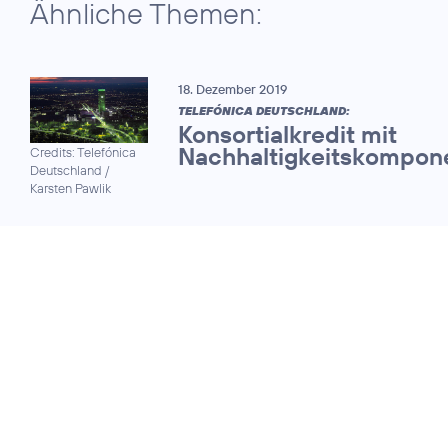
Ähnliche Themen:
18. Dezember 2019
TELEFÓNICA DEUTSCHLAND:
Konsortialkredit mit
Nachhaltigkeitskompon
Credits: Telefónica
Deutschland /
Karsten Pawlik
15. Juni 2018
INVESTOR RELATIONS & CORPORATE
COMMS:
Telefónica
Credits: Placeit
|
Deutschland
Montage, Ausschnitt
gewinnt Preise für
bearbeitet
herausragende
Kommunikation