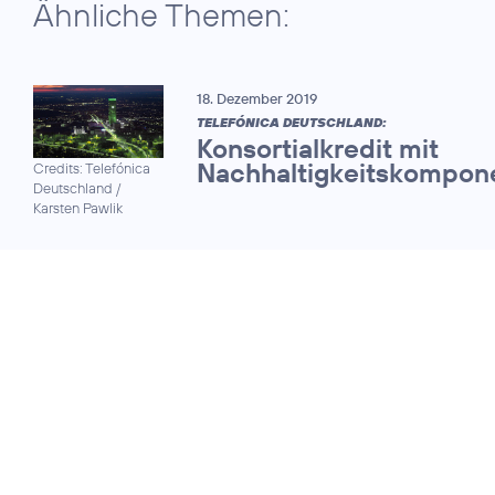
Ähnliche Themen:
18. Dezember 2019
TELEFÓNICA DEUTSCHLAND:
Konsortialkredit mit
Nachhaltigkeitskompon
Credits: Telefónica
Deutschland /
Karsten Pawlik
15. Juni 2018
INVESTOR RELATIONS & CORPORATE
COMMS:
Telefónica
Credits: Placeit
|
Deutschland
Montage, Ausschnitt
gewinnt Preise für
bearbeitet
herausragende
Kommunikation