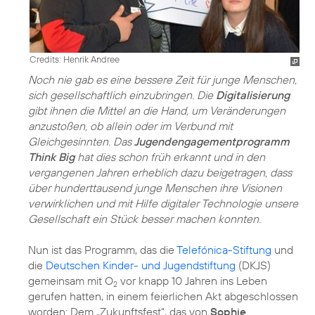
Credits: Henrik Andree
Noch nie gab es eine bessere Zeit für junge Menschen,
sich gesellschaftlich einzubringen. Die
Digitalisierung
gibt ihnen die Mittel an die Hand, um Veränderungen
anzustoßen, ob allein oder im Verbund mit
Gleichgesinnten. Das
Jugendengagementprogramm
Think Big
hat dies schon früh erkannt und in den
vergangenen Jahren erheblich dazu beigetragen, dass
über hunderttausend junge Menschen ihre Visionen
verwirklichen und mit Hilfe digitaler Technologie unsere
Gesellschaft ein Stück besser machen konnten.
Nun ist das Programm, das die
Telefónica-Stiftung
und
die
Deutschen Kinder- und Jugendstiftung
(DKJS)
gemeinsam mit O
vor knapp 10 Jahren ins Leben
2
gerufen hatten, in einem feierlichen Akt abgeschlossen
worden: Dem „Zukunftsfest“, das von
Sophie