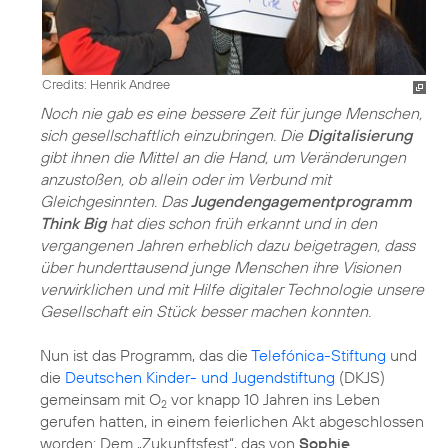
Credits: Henrik Andree
Noch nie gab es eine bessere Zeit für junge Menschen,
sich gesellschaftlich einzubringen. Die
Digitalisierung
gibt ihnen die Mittel an die Hand, um Veränderungen
anzustoßen, ob allein oder im Verbund mit
Gleichgesinnten. Das
Jugendengagementprogramm
Think Big
hat dies schon früh erkannt und in den
vergangenen Jahren erheblich dazu beigetragen, dass
über hunderttausend junge Menschen ihre Visionen
verwirklichen und mit Hilfe digitaler Technologie unsere
Gesellschaft ein Stück besser machen konnten.
Nun ist das Programm, das die
Telefónica-Stiftung
und
die
Deutschen Kinder- und Jugendstiftung
(DKJS)
gemeinsam mit O
vor knapp 10 Jahren ins Leben
2
gerufen hatten, in einem feierlichen Akt abgeschlossen
worden: Dem „Zukunftsfest“, das von
Sophie