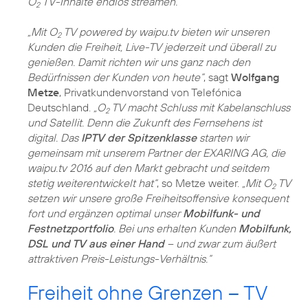
O
TV-Inhalte endlos streamen.
2
„Mit O
TV powered by waipu.tv bieten wir unseren
2
Kunden die Freiheit, Live-TV jederzeit und überall zu
genießen. Damit richten wir uns ganz nach den
Bedürfnissen der Kunden von heute“
, sagt
Wolfgang
Metze
, Privatkundenvorstand von Telefónica
Deutschland.
„O
TV macht Schluss mit Kabelanschluss
2
und Satellit. Denn die Zukunft des Fernsehens ist
digital. Das
IPTV der Spitzenklasse
starten wir
gemeinsam mit unserem Partner der EXARING AG, die
waipu.tv 2016 auf den Markt gebracht und seitdem
stetig weiterentwickelt hat“
, so Metze weiter.
„Mit O
TV
2
setzen wir unsere große Freiheitsoffensive konsequent
fort und ergänzen optimal unser
Mobilfunk- und
Festnetzportfolio
. Bei uns erhalten Kunden
Mobilfunk,
DSL und TV aus einer Hand
– und zwar zum äußert
attraktiven Preis-Leistungs-Verhältnis.“
Freiheit ohne Grenzen – TV