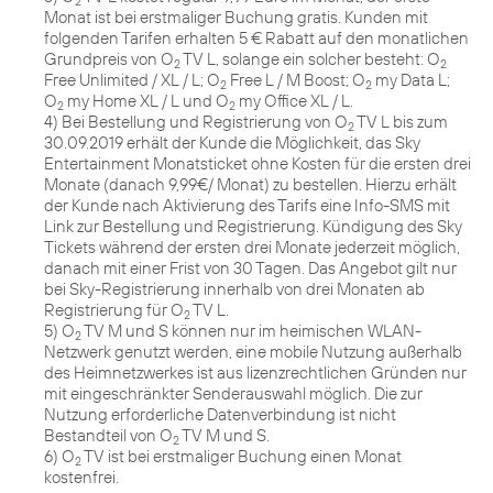
2
Monat ist bei erstmaliger Buchung gratis. Kunden mit
folgenden Tarifen erhalten 5 € Rabatt auf den monatlichen
Grundpreis von O
TV L, solange ein solcher besteht: O
2
2
Free Unlimited / XL / L; O
Free L / M Boost; O
my Data L;
2
2
O
my Home XL / L und O
my Office XL / L.
2
2
4) Bei Bestellung und Registrierung von O
TV L bis zum
2
30.09.2019 erhält der Kunde die Möglichkeit, das Sky
Entertainment Monatsticket ohne Kosten für die ersten drei
Monate (danach 9,99€/ Monat) zu bestellen. Hierzu erhält
der Kunde nach Aktivierung des Tarifs eine Info-SMS mit
Link zur Bestellung und Registrierung. Kündigung des Sky
Tickets während der ersten drei Monate jederzeit möglich,
danach mit einer Frist von 30 Tagen. Das Angebot gilt nur
bei Sky-Registrierung innerhalb von drei Monaten ab
Registrierung für O
TV L.
2
5) O
TV M und S können nur im heimischen WLAN-
2
Netzwerk genutzt werden, eine mobile Nutzung außerhalb
des Heimnetzwerkes ist aus lizenzrechtlichen Gründen nur
mit eingeschränkter Senderauswahl möglich. Die zur
Nutzung erforderliche Datenverbindung ist nicht
Bestandteil von O
TV M und S.
2
6) O
TV ist bei erstmaliger Buchung einen Monat
2
kostenfrei.