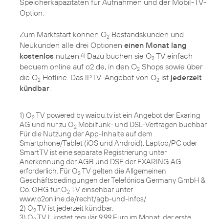
Speicherkapazitäten für Aufnahmen und der Mobil-TV-
Option.
Zum Marktstart können O
Bestandskunden und
2
Neukunden alle drei Optionen
einen Monat lang
kostenlos
nutzen.
Dazu buchen sie O
TV einfach
6)
2
bequem online auf o2.de, in den O
Shops sowie über
2
die O
Hotline. Das IPTV-Angebot von O
ist
jederzeit
2
2
kündbar
.
1) O
TV powered by waipu.tv ist ein Angebot der Exaring
2
AG und nur zu O
Mobilfunk- und DSL-Verträgen buchbar.
2
Für die Nutzung der App-Inhalte auf dem
Smartphone/Tablet (iOS und Android), Laptop/PC oder
SmartTV ist eine separate Registrierung unter
Anerkennung der AGB und DSE der EXARING AG
erforderlich. Für O
TV gelten die Allgemeinen
2
Geschäftsbedingungen der Telefónica Germany GmbH &
Co. OHG für O
TV einsehbar unter
2
www.o2online.de/recht/agb-und-infos/.
2) O
TV ist jederzeit kündbar.
2
3) O
TV L kostet regulär 9,99 Euro im Monat, der erste