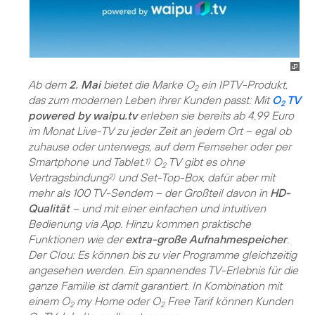
Ab dem
2. Mai
bietet die Marke O
ein IPTV-Produkt,
2
das zum modernen Leben ihrer Kunden passt: Mit
O
TV
2
powered by waipu.tv
erleben sie bereits ab 4,99 Euro
im Monat Live-TV zu jeder Zeit an jedem Ort – egal ob
zuhause oder unterwegs, auf dem Fernseher oder per
Smartphone und Tablet.
O
TV gibt es ohne
1)
2
Vertragsbindung
und Set-Top-Box, dafür aber mit
2)
mehr als 100 TV-Sendern – der Großteil davon in
HD-
Qualität
– und mit einer einfachen und intuitiven
Bedienung via App. Hinzu kommen praktische
Funktionen wie der
extra-große Aufnahmespeicher
.
Der Clou: Es können bis zu vier Programme gleichzeitig
angesehen werden. Ein spannendes TV-Erlebnis für die
ganze Familie ist damit garantiert. In Kombination mit
einem O
my Home oder O
Free Tarif können Kunden
2
2