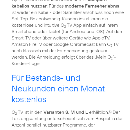
2
kabellos nutzbar
: Für das
moderne Fernseherlebnis
ist weder ein Kabel- oder Satellitenanschluss noch eine
Set-Top-Box notwendig. Kunden installieren die
kostenlose und intuitive O
TV App einfach auf ihrem
2
Smartphone oder Tablet (für Android und iOS). Auf dem
Smart-TV oder über weitere Geräte wie AppleTV,
Amazon FireTV oder Google Chromecast kann O
TV
2
auch klassisch mit der Fernbedienung gesteuert
werden. Die Anmeldung erfolgt über das „Mein O
“-
2
Kunden-Login.
Für Bestands- und
Neukunden einen Monat
kostenlos
O
TV ist in den
Varianten S, M und L
erhältlich.
Der
5)
2
Leistungsumfang unterscheidet sich zum Bespiel in der
Anzahl parallel nutzbarer Programme, der