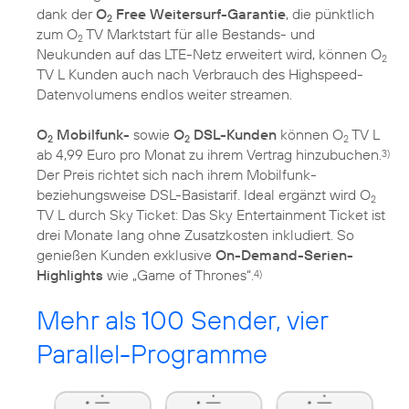
dank der
O
Free Weitersurf-Garantie
, die pünktlich
2
zum O
TV Marktstart für alle Bestands- und
2
Neukunden auf das LTE-Netz erweitert wird, können O
2
TV L Kunden auch nach Verbrauch des Highspeed-
Datenvolumens endlos weiter streamen.
O
Mobilfunk-
sowie
O
DSL-Kunden
können O
TV L
2
2
2
ab 4,99 Euro pro Monat zu ihrem Vertrag hinzubuchen.
3)
Der Preis richtet sich nach ihrem Mobilfunk-
beziehungsweise DSL-Basistarif. Ideal ergänzt wird O
2
TV L durch Sky Ticket: Das Sky Entertainment Ticket ist
drei Monate lang ohne Zusatzkosten inkludiert. So
genießen Kunden exklusive
On-Demand-Serien-
Highlights
wie „Game of Thrones“.
4)
Mehr als 100 Sender, vier
Parallel-Programme