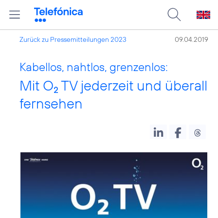
Zurück zu Pressemitteilungen 2023
09.04.2019
Kabellos, nahtlos, grenzenlos:
Mit O
TV jederzeit und überall
2
fernsehen