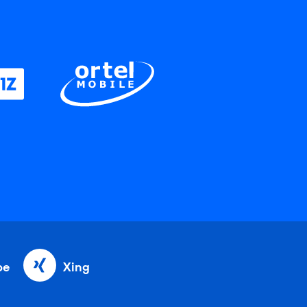
be
Xing