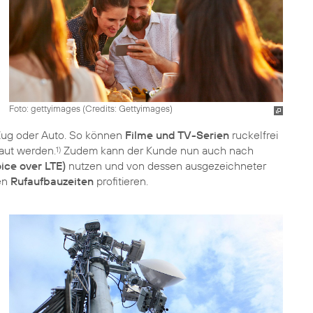
Foto: gettyimages (
Credits: Gettyimages
)
 Zug oder Auto. So können
Filme und TV-Serien
ruckelfrei
aut werden.
Zudem kann der Kunde nun auch nach
1)
ice over LTE)
nutzen und von dessen ausgezeichneter
en
Rufaufbauzeiten
profitieren.