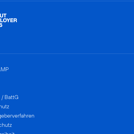
AMP
 / BattG
hutz
geberverfahren
chutz