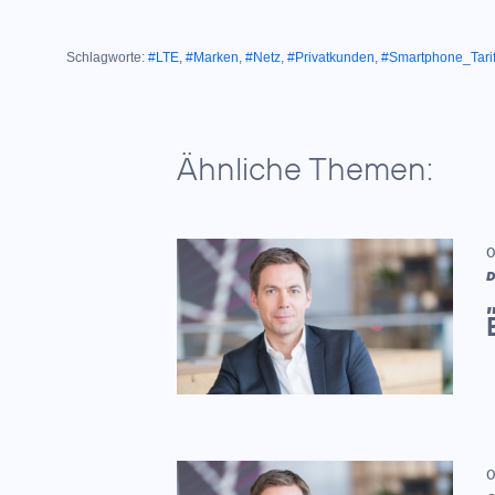
Schlagworte:
#LTE
,
#Marken
,
#Netz
,
#Privatkunden
,
#Smartphone_Tari
Ähnliche Themen:
0
D
0