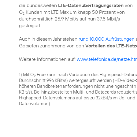
die bundesweiten
LTE-Datenübertragungsraten
von
O
Kunden mit LTE Max um knapp 50 Prozent von
2
durchschnittlich 25,9 Mbit/s auf nun 37,5 Mbit/s
gesteigert.
Auch in diesem Jahr stehen
rund 10.000 Aufrüstungen
a
Gebieten zunehmend von den
Vorteilen des LTE-Netz
Weitere Informationen auf:
www.telefonica.de/netze.ht
1) Mit O
Free kann nach Verbrauch des Highspeed-Daten
2
Durchschnitt 996 KBit/s) weitergesurft werden (HD-Vide
höheren Bandbreitenanforderungen nicht uneingeschränkt 
KBit/s). Bei hinzubestellten Multi- und Datacards reduzie
Highspeed-Datenvolumens auf bis zu 32kBit/s im Up- und D
Datenvolumen).