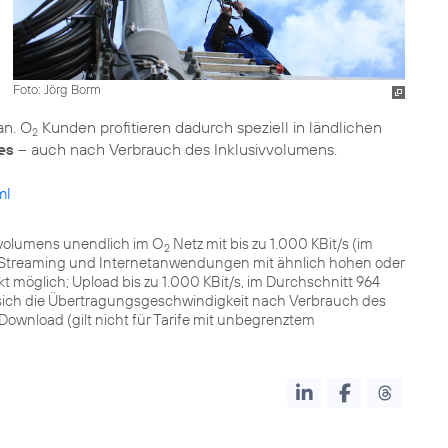
Foto: Jörg Borm
n. O
Kunden profitieren dadurch speziell in ländlichen
2
es
– auch nach Verbrauch des Inklusivvolumens.
ml
volumens unendlich im O
Netz mit bis zu 1.000 KBit/s (im
2
o-Streaming und Internetanwendungen mit ähnlich hohen oder
möglich; Upload bis zu 1.000 KBit/s, im Durchschnitt 964
rt sich die Übertragungsgeschwindigkeit nach Verbrauch des
ownload (gilt nicht für Tarife mit unbegrenztem