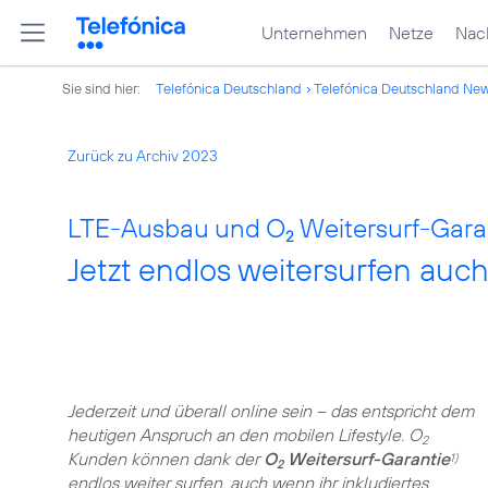
Unternehmen
Netze
Nach
Sie sind hier:
Telefónica Deutschland
Telefónica Deutschland Ne
Zurück zu Archiv 2023
LTE-Ausbau und O
Weitersurf-Gara
2
Jetzt endlos weitersurfen auc
Jederzeit und überall online sein – das entspricht dem
heutigen Anspruch an den mobilen Lifestyle. O
2
Kunden können dank der
O
Weitersurf-Garantie
1)
2
endlos weiter surfen, auch wenn ihr inkludiertes