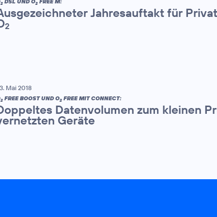
O
DSL UND O
FREE M:
2
2
Ausgezeichneter Jahresauftakt für Priv
O
2
3. Mai 2018
O
FREE BOOST UND O
FREE MIT CONNECT:
2
2
Doppeltes Datenvolumen zum kleinen Preis
vernetzten Geräte