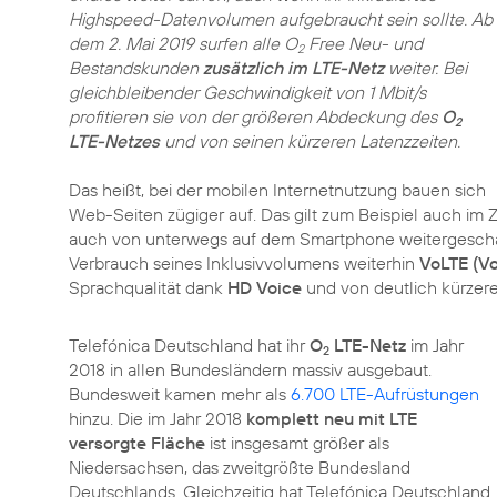
Highspeed-Datenvolumen aufgebraucht sein sollte. Ab
dem 2. Mai 2019 surfen alle O
Free Neu- und
2
Bestandskunden
zusätzlich im LTE-Netz
weiter. Bei
gleichbleibender Geschwindigkeit von 1 Mbit/s
profitieren sie von der größeren Abdeckung des
O
2
LTE-Netzes
und von seinen kürzeren Latenzzeiten.
Das heißt, bei der mobilen Internetnutzung bauen sich
Web-Seiten zügiger auf. Das gilt zum Beispiel auch im
auch von unterwegs auf dem Smartphone weitergesch
Verbrauch seines Inklusivvolumens weiterhin
VoLTE (Vo
Sprachqualität dank
HD Voice
und von deutlich kürzer
Telefónica Deutschland hat ihr
O
LTE-Netz
im Jahr
2
2018 in allen Bundesländern massiv ausgebaut.
Bundesweit kamen mehr als
6.700 LTE-Aufrüstungen
hinzu. Die im Jahr 2018
komplett neu mit LTE
versorgte Fläche
ist insgesamt größer als
Niedersachsen, das zweitgrößte Bundesland
Deutschlands. Gleichzeitig hat Telefónica Deutschland