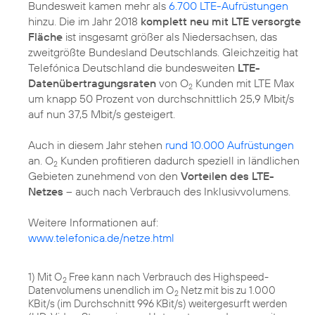
Bundesweit kamen mehr als
6.700 LTE-Aufrüstungen
hinzu. Die im Jahr 2018
komplett neu mit LTE versorgte
Fläche
ist insgesamt größer als Niedersachsen, das
zweitgrößte Bundesland Deutschlands. Gleichzeitig hat
Telefónica Deutschland die bundesweiten
LTE-
Datenübertragungsraten
von O
Kunden mit LTE Max
2
um knapp 50 Prozent von durchschnittlich 25,9 Mbit/s
auf nun 37,5 Mbit/s gesteigert.
Auch in diesem Jahr stehen
rund 10.000 Aufrüstungen
an. O
Kunden profitieren dadurch speziell in ländlichen
2
Gebieten zunehmend von den
Vorteilen des LTE-
Netzes
– auch nach Verbrauch des Inklusivvolumens.
Weitere Informationen auf:
www.telefonica.de/netze.html
1) Mit O
Free kann nach Verbrauch des Highspeed-
2
Datenvolumens unendlich im O
Netz mit bis zu 1.000
2
KBit/s (im Durchschnitt 996 KBit/s) weitergesurft werden