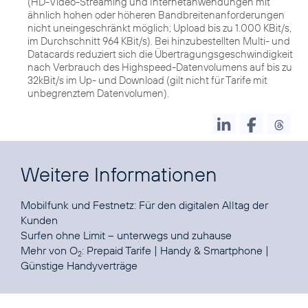
(HD-Video-Streaming und Internetanwendungen mit
ähnlich hohen oder höheren Bandbreitenanforderungen
nicht uneingeschränkt möglich; Upload bis zu 1.000 KBit/s,
im Durchschnitt 964 KBit/s). Bei hinzubestellten Multi- und
Datacards reduziert sich die Übertragungsgeschwindigkeit
nach Verbrauch des Highspeed-Datenvolumens auf bis zu
32kBit/s im Up- und Download (gilt nicht für Tarife mit
unbegrenztem Datenvolumen).
Weitere Informationen
Mobilfunk und Festnetz:
Für den digitalen Alltag der
Kunden
Surfen ohne Limit
– unterwegs und zuhause
Mehr von O
:
Prepaid Tarife
|
Handy & Smartphone
|
2
Günstige Handyverträge