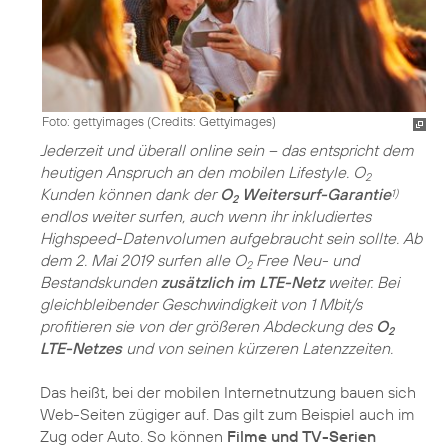
Foto: gettyimages (
Credits: Gettyimages
)
Jederzeit und überall online sein – das entspricht dem
heutigen Anspruch an den mobilen Lifestyle. O
2
Kunden können dank der
O
Weitersurf-Garantie
1)
2
endlos weiter surfen, auch wenn ihr inkludiertes
Highspeed-Datenvolumen aufgebraucht sein sollte. Ab
dem 2. Mai 2019 surfen alle O
Free Neu- und
2
Bestandskunden
zusätzlich im LTE-Netz
weiter. Bei
gleichbleibender Geschwindigkeit von 1 Mbit/s
profitieren sie von der größeren Abdeckung des
O
2
LTE-Netzes
und von seinen kürzeren Latenzzeiten.
Das heißt, bei der mobilen Internetnutzung bauen sich
Web-Seiten zügiger auf. Das gilt zum Beispiel auch im
Zug oder Auto. So können
Filme und TV-Serien