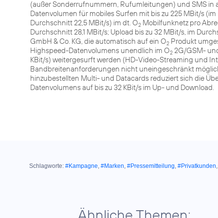
(außer Sonderrufnummern, Rufumleitungen) und SMS in al
Datenvolumen für mobiles Surfen mit bis zu 225 MBit/s (im 
Durchschnitt 22,5 MBit/s) im dt. O
Mobilfunknetz pro Abre
2
Durchschnitt 28,1 MBit/s; Upload bis zu 32 MBit/s, im Durch
GmbH & Co. KG, die automatisch auf ein O
Produkt umgest
2
Highspeed-Datenvolumens unendlich im O
2G/GSM- und 3
2
KBit/s) weitergesurft werden (HD-Video-Streaming und I
Bandbreitenanforderungen nicht uneingeschränkt möglich; U
hinzubestellten Multi- und Datacards reduziert sich die
Datenvolumens auf bis zu 32 KBit/s im Up- und Download.
Schlagworte:
#Kampagne
,
#Marken
,
#Pressemitteilung
,
#Privatkunden
Ähnliche Themen: