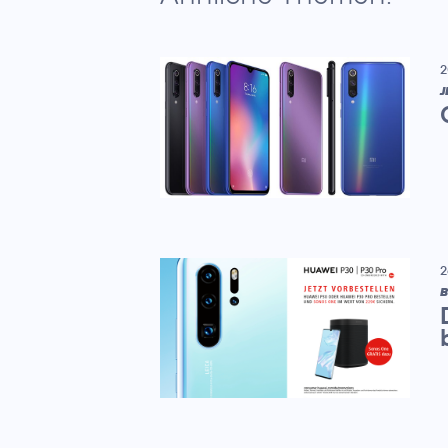
2
J
2
B