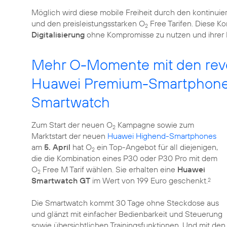
Möglich wird diese mobile Freiheit durch den kontinui
und den preisleistungsstarken O
Free Tarifen. Diese Ko
2
Digitalisierung
ohne Kompromisse zu nutzen und ihrer N
Mehr O-Momente mit den revo
Huawei Premium-Smartphone
Smartwatch
Zum Start der neuen O
Kampagne sowie zum
2
Marktstart der neuen
Huawei Highend-Smartphones
am
5. April
hat O
ein Top-Angebot für all diejenigen,
2
die die Kombination eines P30 oder P30 Pro mit dem
O
Free M Tarif wählen. Sie erhalten eine
Huawei
2
Smartwatch GT
im Wert von 199 Euro geschenkt.
2
Die Smartwatch kommt 30 Tage ohne Steckdose aus
und glänzt mit einfacher Bedienbarkeit und Steuerung
sowie übersichtlichen Trainingsfunktionen. Und mit den