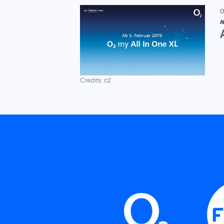
0
N
Credits: o2