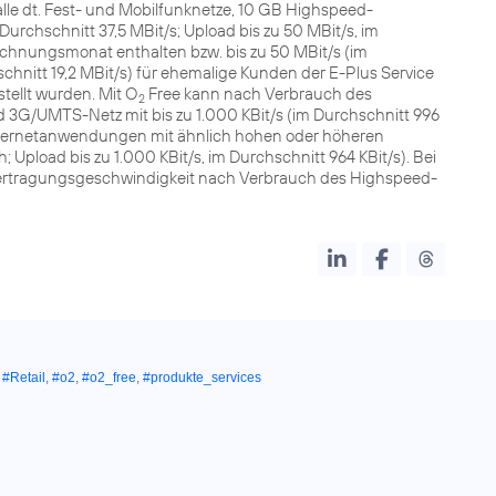
le dt. Fest- und Mobilfunknetze, 10 GB Highspeed-
Durchschnitt 37,5 MBit/s; Upload bis zu 50 MBit/s, im
chnungsmonat enthalten bzw. bis zu 50 MBit/s (im
schnitt 19,2 MBit/s) für ehemalige Kunden der E-Plus Service
ellt wurden. Mit O
Free kann nach Verbrauch des
2
G/UMTS-Netz mit bis zu 1.000 KBit/s (im Durchschnitt 996
nternetanwendungen mit ähnlich hohen oder höheren
pload bis zu 1.000 KBit/s, im Durchschnitt 964 KBit/s). Bei
 Übertragungsgeschwindigkeit nach Verbrauch des Highspeed-
,
#Retail
,
#o2
,
#o2_free
,
#produkte_services