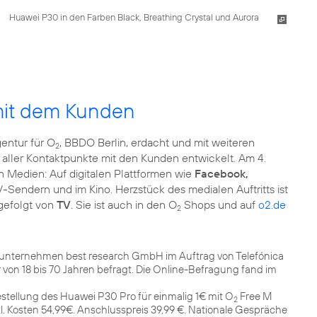
Huawei P30 in den Farben Black, Breathing Crystal und Aurora
mit dem Kunden
entur für O
, BBDO Berlin, erdacht und mit weiteren
2
g aller Kontaktpunkte mit den Kunden entwickelt. Am 4.
en Medien: Auf digitalen Plattformen wie
Facebook,
V-Sendern und im Kino. Herzstück des medialen Auftritts ist
gefolgt von
TV
. Sie ist auch in den O
Shops und auf
o2.de
2
unternehmen best research GmbH im Auftrag von Telefónica
on 18 bis 70 Jahren befragt. Die Online-Befragung fand im
 Bestellung des Huawei P30 Pro für einmalig 1€ mit O
Free M
2
tl. Kosten 54,99€. Anschlusspreis 39,99 €. Nationale Gespräche