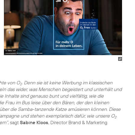
chte von O
. Denn sie ist keine Werbung im klassischen
2
eln das wider, was Menschen begeistert und unterhält und
 Inhalte sind genauso bunt und vielfältig, wie die
ie Frau im Bus leise über den Bären, der den kleinen
über die Samba-tanzende Katze amüsieren können. Diese
Kampagne und stehen exemplarisch dafür, wie unsere O
2
ern“
, sagt
Sabine Kloos
, Director Brand & Marketing