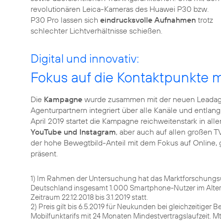
revolutionären Leica-Kameras des Huawei P30 bzw.
P30 Pro lassen sich
eindrucksvolle Aufnahmen
trotz
schlechter Lichtverhältnisse schießen.
Digital und innovativ:
Fokus auf die Kontaktpunkte 
Die
Kampagne
wurde zusammen mit der neuen Leadag
Agenturpartnern integriert über alle Kanäle und entlan
April 2019 startet die Kampagne reichweitenstark in all
YouTube und Instagram
, aber auch auf allen großen T
der hohe Bewegtbild-Anteil mit dem Fokus auf Online, 
präsent.
1) Im Rahmen der Untersuchung hat das Marktforschungs
Deutschland insgesamt 1.000 Smartphone-Nutzer im Alter v
Zeitraum 22.12.2018 bis 3.1.2019 statt.
2) Preis gilt bis 6.5.2019 für Neukunden bei gleichzeitiger
Mobilfunktarifs mit 24 Monaten Mindestvertragslaufzeit. M