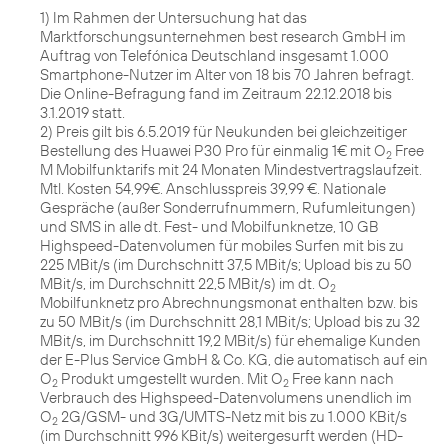
1) Im Rahmen der Untersuchung hat das
Marktforschungsunternehmen best research GmbH im
Auftrag von Telefónica Deutschland insgesamt 1.000
Smartphone-Nutzer im Alter von 18 bis 70 Jahren befragt.
Die Online-Befragung fand im Zeitraum 22.12.2018 bis
3.1.2019 statt.
2) Preis gilt bis 6.5.2019 für Neukunden bei gleichzeitiger
Bestellung des Huawei P30 Pro für einmalig 1€ mit O
Free
2
M Mobilfunktarifs mit 24 Monaten Mindestvertragslaufzeit.
Mtl. Kosten 54,99€. Anschlusspreis 39,99 €. Nationale
Gespräche (außer Sonderrufnummern, Rufumleitungen)
und SMS in alle dt. Fest- und Mobilfunknetze, 10 GB
Highspeed-Datenvolumen für mobiles Surfen mit bis zu
225 MBit/s (im Durchschnitt 37,5 MBit/s; Upload bis zu 50
MBit/s, im Durchschnitt 22,5 MBit/s) im dt. O
2
Mobilfunknetz pro Abrechnungsmonat enthalten bzw. bis
zu 50 MBit/s (im Durchschnitt 28,1 MBit/s; Upload bis zu 32
MBit/s, im Durchschnitt 19,2 MBit/s) für ehemalige Kunden
der E-Plus Service GmbH & Co. KG, die automatisch auf ein
O
Produkt umgestellt wurden. Mit O
Free kann nach
2
2
Verbrauch des Highspeed-Datenvolumens unendlich im
O
2G/GSM- und 3G/UMTS-Netz mit bis zu 1.000 KBit/s
2
(im Durchschnitt 996 KBit/s) weitergesurft werden (HD-