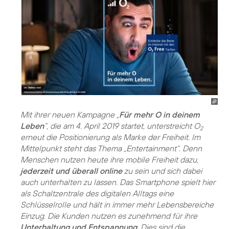
Mit ihrer neuen Kampagne „
Für mehr O in deinem
Leben
“, die am 4. April 2019 startet, unterstreicht O
2
erneut die Positionierung als Marke der Freiheit. Im
Mittelpunkt steht das Thema „Entertainment“. Denn
Menschen nutzen heute ihre mobile Freiheit dazu,
jederzeit und überall online
zu sein und sich dabei
auch unterhalten zu lassen. Das Smartphone spielt hier
als Schaltzentrale des digitalen Alltags eine
Schlüsselrolle und hält in immer mehr Lebensbereiche
Einzug. Die Kunden nutzen es zunehmend für ihre
Unterhaltung und Entspannung
. Dies sind die