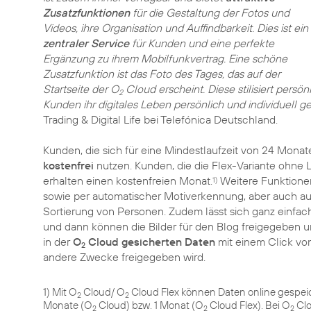
Zusatzfunktionen
für die Gestaltung der Fotos und
Videos, ihre Organisation und Auffindbarkeit. Dies ist ein
zentraler Service
für Kunden und eine perfekte
Ergänzung zu ihrem Mobilfunkvertrag. Eine schöne
Zusatzfunktion ist das Foto des Tages, das auf der
Startseite der O
Cloud erscheint. Diese stilisiert persö
2
Kunden ihr digitales Leben persönlich und individuell ge
Trading & Digital Life bei Telefónica Deutschland.
Kunden, die sich für eine Mindestlaufzeit von 24 Mona
kostenfrei
nutzen. Kunden, die die Flex-Variante ohne L
erhalten einen kostenfreien Monat.
Weitere Funktione
1)
sowie per automatischer Motiverkennung, aber auch a
Sortierung von Personen. Zudem lässt sich ganz einfach
und dann können die Bilder für den Blog freigegeben un
in der
O
Cloud gesicherten Daten
mit einem Click vo
2
andere Zwecke freigegeben wird.
1) Mit O
Cloud/ O
Cloud Flex können Daten online gespeic
2
2
Monate (O
Cloud) bzw. 1 Monat (O
Cloud Flex). Bei O
Clo
2
2
2