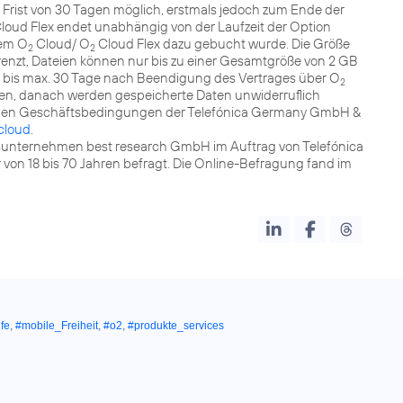
er Frist von 30 Tagen möglich, erstmals jedoch zum Ende der
loud Flex endet unabhängig von der Laufzeit der Option
dem O
Cloud/ O
Cloud Flex dazu gebucht wurde. Die Größe
2
2
grenzt, Dateien können nur bis zu einer Gesamtgröße von 2 GB
 bis max. 30 Tage nach Beendigung des Vertrages über O
2
en, danach werden gespeicherte Daten unwiderruflich
inen Geschäftsbedingungen der Telefónica Germany GmbH &
cloud
.
unternehmen best research GmbH im Auftrag von Telefónica
on 18 bis 70 Jahren befragt. Die Online-Befragung fand im
ife
,
#mobile_Freiheit
,
#o2
,
#produkte_services