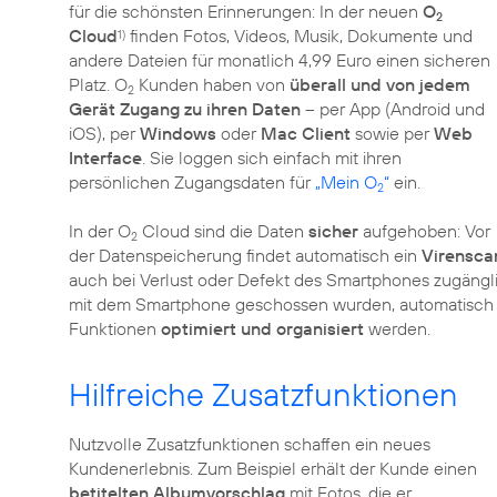
für die schönsten Erinnerungen: In der neuen
O
2
Cloud
finden Fotos, Videos, Musik, Dokumente und
1)
andere Dateien für monatlich 4,99 Euro einen sicheren
Platz. O
Kunden haben von
überall und von jedem
2
Gerät Zugang zu ihren Daten
– per App (Android und
iOS), per
Windows
oder
Mac Client
sowie per
Web
Interface
. Sie loggen sich einfach mit ihren
persönlichen Zugangsdaten für
„Mein O
“
ein.
2
In der O
Cloud sind die Daten
sicher
aufgehoben: Vor
2
der Datenspeicherung findet automatisch ein
Virensca
auch bei Verlust oder Defekt des Smartphones zugängli
mit dem Smartphone geschossen wurden, automatisch 
Funktionen
optimiert und organisiert
werden.
Hilfreiche Zusatzfunktionen
Nutzvolle Zusatzfunktionen schaffen ein neues
Kundenerlebnis. Zum Beispiel erhält der Kunde einen
betitelten Albumvorschlag
mit Fotos, die er