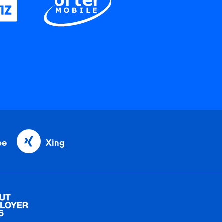
be
Xing