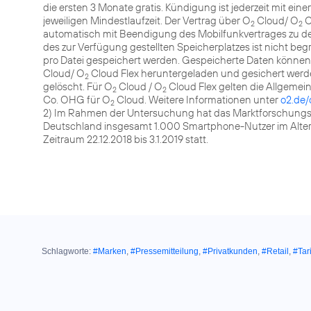
die ersten 3 Monate gratis. Kündigung ist jederzeit mit ein
jeweiligen Mindestlaufzeit. Der Vertrag über O
Cloud/ O
C
2
2
automatisch mit Beendigung des Mobilfunkvertrages zu 
des zur Verfügung gestellten Speicherplatzes ist nicht be
pro Datei gespeichert werden. Gespeicherte Daten können
Cloud/ O
Cloud Flex heruntergeladen und gesichert werd
2
gelöscht. Für O
Cloud / O
Cloud Flex gelten die Allgeme
2
2
Co. OHG für O
Cloud. Weitere Informationen unter
o2.de/
2
2) Im Rahmen der Untersuchung hat das Marktforschungs
Deutschland insgesamt 1.000 Smartphone-Nutzer im Alter v
Zeitraum 22.12.2018 bis 3.1.2019 statt.
Schlagworte:
#Marken
,
#Pressemitteilung
,
#Privatkunden
,
#Retail
,
#Tar