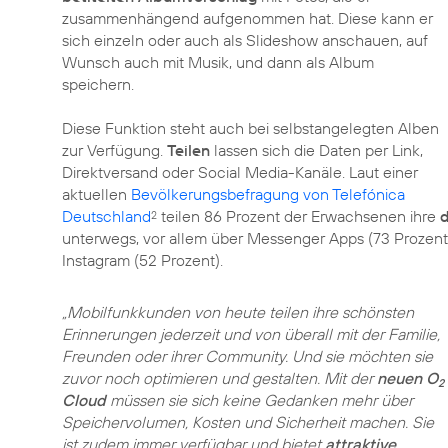
zusammenhängend aufgenommen hat. Diese kann er
sich einzeln oder auch als Slideshow anschauen, auf
Wunsch auch mit Musik, und dann als Album
speichern.
Diese Funktion steht auch bei selbstangelegten Alben
zur Verfügung.
Teilen
lassen sich die Daten per Link,
Direktversand oder Social Media-Kanäle. Laut einer
aktuellen
Bevölkerungsbefragung von Telefónica
Deutschland
teilen 86 Prozent der Erwachsenen ihre
d
2
unterwegs, vor allem über Messenger Apps (73 Prozent
Instagram (52 Prozent).
„Mobilfunkkunden von heute teilen ihre schönsten
Erinnerungen jederzeit und von überall mit der Familie,
Freunden oder ihrer Community. Und sie möchten sie
zuvor noch optimieren und gestalten. Mit der
neuen O
2
Cloud
müssen sie sich keine Gedanken mehr über
Speichervolumen, Kosten und Sicherheit machen. Sie
ist zudem immer verfügbar und bietet
attraktive