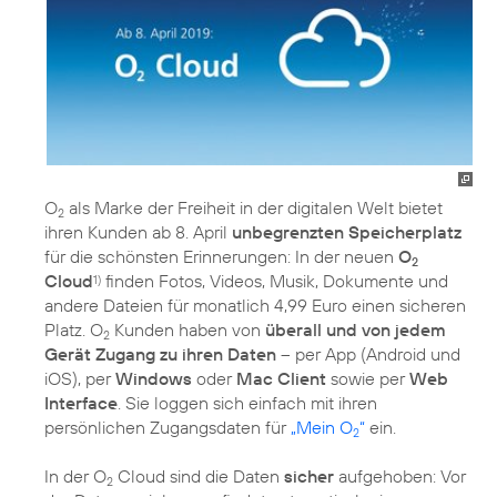
O
als Marke der Freiheit in der digitalen Welt bietet
2
ihren Kunden ab 8. April
unbegrenzten Speicherplatz
für die schönsten Erinnerungen: In der neuen
O
2
Cloud
finden Fotos, Videos, Musik, Dokumente und
1)
andere Dateien für monatlich 4,99 Euro einen sicheren
Platz. O
Kunden haben von
überall und von jedem
2
Gerät Zugang zu ihren Daten
– per App (Android und
iOS), per
Windows
oder
Mac Client
sowie per
Web
Interface
. Sie loggen sich einfach mit ihren
persönlichen Zugangsdaten für
„Mein O
“
ein.
2
In der O
Cloud sind die Daten
sicher
aufgehoben: Vor
2