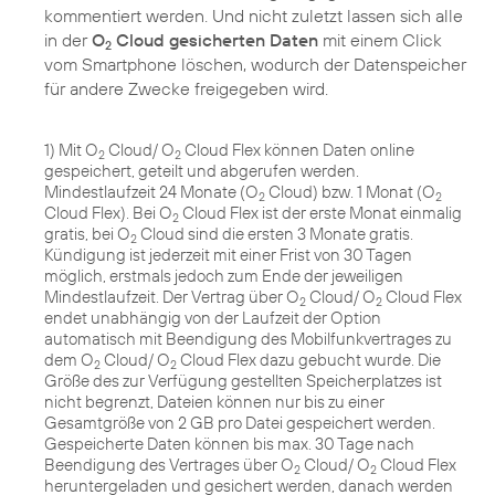
kommentiert werden. Und nicht zuletzt lassen sich alle
in der
O
Cloud gesicherten Daten
mit einem Click
2
vom Smartphone löschen, wodurch der Datenspeicher
für andere Zwecke freigegeben wird.
1) Mit O
Cloud/ O
Cloud Flex können Daten online
2
2
gespeichert, geteilt und abgerufen werden.
Mindestlaufzeit 24 Monate (O
Cloud) bzw. 1 Monat (O
2
2
Cloud Flex). Bei O
Cloud Flex ist der erste Monat einmalig
2
gratis, bei O
Cloud sind die ersten 3 Monate gratis.
2
Kündigung ist jederzeit mit einer Frist von 30 Tagen
möglich, erstmals jedoch zum Ende der jeweiligen
Mindestlaufzeit. Der Vertrag über O
Cloud/ O
Cloud Flex
2
2
endet unabhängig von der Laufzeit der Option
automatisch mit Beendigung des Mobilfunkvertrages zu
dem O
Cloud/ O
Cloud Flex dazu gebucht wurde. Die
2
2
Größe des zur Verfügung gestellten Speicherplatzes ist
nicht begrenzt, Dateien können nur bis zu einer
Gesamtgröße von 2 GB pro Datei gespeichert werden.
Gespeicherte Daten können bis max. 30 Tage nach
Beendigung des Vertrages über O
Cloud/ O
Cloud Flex
2
2
heruntergeladen und gesichert werden, danach werden