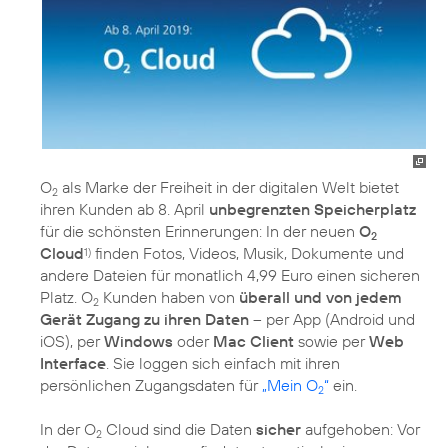
O
als Marke der Freiheit in der digitalen Welt bietet
2
ihren Kunden ab 8. April
unbegrenzten Speicherplatz
für die schönsten Erinnerungen: In der neuen
O
2
Cloud
finden Fotos, Videos, Musik, Dokumente und
1)
andere Dateien für monatlich 4,99 Euro einen sicheren
Platz. O
Kunden haben von
überall und von jedem
2
Gerät Zugang zu ihren Daten
– per App (Android und
iOS), per
Windows
oder
Mac Client
sowie per
Web
Interface
. Sie loggen sich einfach mit ihren
persönlichen Zugangsdaten für
„Mein O
“
ein.
2
In der O
Cloud sind die Daten
sicher
aufgehoben: Vor
2