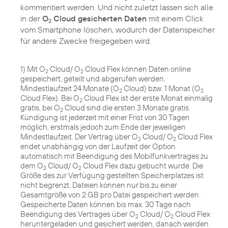
kommentiert werden. Und nicht zuletzt lassen sich alle
in der
O
Cloud gesicherten Daten
mit einem Click
2
vom Smartphone löschen, wodurch der Datenspeicher
für andere Zwecke freigegeben wird.
1) Mit O
Cloud/ O
Cloud Flex können Daten online
2
2
gespeichert, geteilt und abgerufen werden.
Mindestlaufzeit 24 Monate (O
Cloud) bzw. 1 Monat (O
2
2
Cloud Flex). Bei O
Cloud Flex ist der erste Monat einmalig
2
gratis, bei O
Cloud sind die ersten 3 Monate gratis.
2
Kündigung ist jederzeit mit einer Frist von 30 Tagen
möglich, erstmals jedoch zum Ende der jeweiligen
Mindestlaufzeit. Der Vertrag über O
Cloud/ O
Cloud Flex
2
2
endet unabhängig von der Laufzeit der Option
automatisch mit Beendigung des Mobilfunkvertrages zu
dem O
Cloud/ O
Cloud Flex dazu gebucht wurde. Die
2
2
Größe des zur Verfügung gestellten Speicherplatzes ist
nicht begrenzt, Dateien können nur bis zu einer
Gesamtgröße von 2 GB pro Datei gespeichert werden.
Gespeicherte Daten können bis max. 30 Tage nach
Beendigung des Vertrages über O
Cloud/ O
Cloud Flex
2
2
heruntergeladen und gesichert werden, danach werden