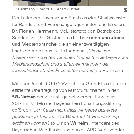
Dr. Herrmann (
Credits: Ekkehart Winkler
)
Der Leiter der Bayerischen Staatskanzlei, Staatsminister
für Bundes- und Europaangelegenheiten und Medien,
Dr. Florian Herrmann
, MdL, startete den Betrieb des
Senders vor 150 Gästen aus der
Telekommunikations-
und Medienbranche
, die an einer zweitägigen
Fachkonferenz des IRT teilnehmen.
„Mit diesem
Meilenstein schaffen wir einen Impuls für die bayerische
Medienlandschaft und stellen einmal mehr die
Innovationskraft des Freistaates heraus“,
so Herrmann.
Mit dem Projekt 5G TODAY soll der Grundstein für eine
effiziente Übertragung von Rundfunkinhalten in den
5G-Netzen
der Zukunft gelegt werden. Es wird seit
2017 mit Mitteln der Bayerischen Forschungsstiftung
gefördert.
„Ich freue mich, dass wir heute das erste
großflächige Testnetz der Welt für 5G-Broadcasting
eröffnen können“,
so
Ulrich Wilhelm
, Intendant des
Bayerischen Rundfunks und derzeit ARD-Vorsitzender.