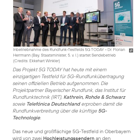
Inbetriebnahme des Rundfunk-Testfelds 5G TODAY - Dr. Florian
Herrmann (Bay. Staatsminister, 5. v. l.) startet Sendebetrieb
(
Credits: Ekkehart Winkler
)
Das Projekt 5G TODAY hat heute mit einem
einzigartigen Testfeld für 5G-Rundfunkübertragung
seinen offiziellen Betrieb aufgenommen. Die
Projektpartner Bayerischer Rundfunk, das Institut für
Rundfunktechnik (IRT),
Kathrein, Rohde & Schwarz
sowie
Telefónica Deutschland
erproben damit die
Rundfunkverbreitung über die künftige
5G-
Technologie
.
Das neue und großflächige 5G-Testfeld in Oberbayern
wird von zwei
Hochleistungssendern
an den