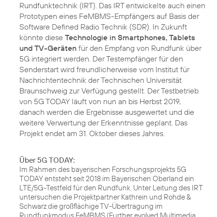
Rundfunktechnik (IRT). Das IRT entwickelte auch einen
Prototypen eines FeMBMS-Empfängers auf Basis der
Software Defined Radio Technik (SDR). In Zukunft
könnte diese
Technologie in Smartphones, Tablets
und TV-Geräten
für den Empfang von Rundfunk über
5G integriert werden. Der Testempfänger für den
Senderstart wird freundlicherweise vom Institut für
Nachrichtentechnik der Technischen Universität
Braunschweig zur Verfügung gestellt. Der Testbetrieb
von 5G TODAY läuft von nun an bis Herbst 2019,
danach werden die Ergebnisse ausgewertet und die
weitere Verwertung der Erkenntnisse geplant. Das
Projekt endet am 31. Oktober dieses Jahres.
Über 5G TODAY:
Im Rahmen des bayerischen Forschungsprojekts 5G
TODAY entsteht seit 2018 im Bayerischen Oberland ein
LTE/5G-Testfeld für den Rundfunk. Unter Leitung des IRT
untersuchen die Projektpartner Kathrein und Rohde &
Schwarz die großflächige TV-Übertragung im
Rundfunkmodus FeMBMS (Further evolved Multimedia